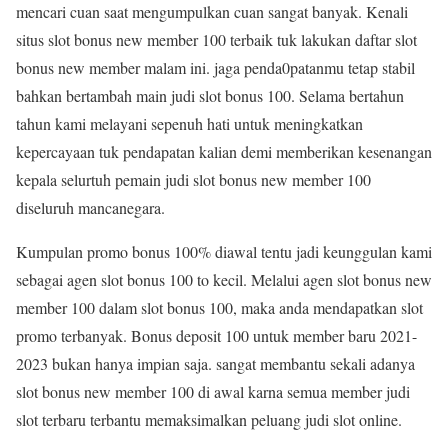
mencari cuan saat mengumpulkan cuan sangat banyak. Kenali
situs slot bonus new member 100 terbaik tuk lakukan daftar slot
bonus new member malam ini. jaga penda0patanmu tetap stabil
bahkan bertambah main judi slot bonus 100. Selama bertahun
tahun kami melayani sepenuh hati untuk meningkatkan
kepercayaan tuk pendapatan kalian demi memberikan kesenangan
kepala selurtuh pemain judi slot bonus new member 100
diseluruh mancanegara.
Kumpulan promo bonus 100% diawal tentu jadi keunggulan kami
sebagai agen slot bonus 100 to kecil. Melalui agen slot bonus new
member 100 dalam slot bonus 100, maka anda mendapatkan slot
promo terbanyak. Bonus deposit 100 untuk member baru 2021-
2023 bukan hanya impian saja. sangat membantu sekali adanya
slot bonus new member 100 di awal karna semua member judi
slot terbaru terbantu memaksimalkan peluang judi slot online.