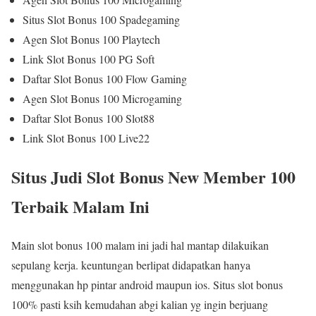
Situs Slot Bonus 100 Spadegaming
Agen Slot Bonus 100 Playtech
Link Slot Bonus 100 PG Soft
Daftar Slot Bonus 100 Flow Gaming
Agen Slot Bonus 100 Microgaming
Daftar Slot Bonus 100 Slot88
Link Slot Bonus 100 Live22
Situs Judi Slot Bonus New Member 100
Terbaik Malam Ini
Main slot bonus 100 malam ini jadi hal mantap dilakuikan
sepulang kerja. keuntungan berlipat didapatkan hanya
menggunakan hp pintar android maupun ios. Situs slot bonus
100% pasti ksih kemudahan abgi kalian yg ingin berjuang