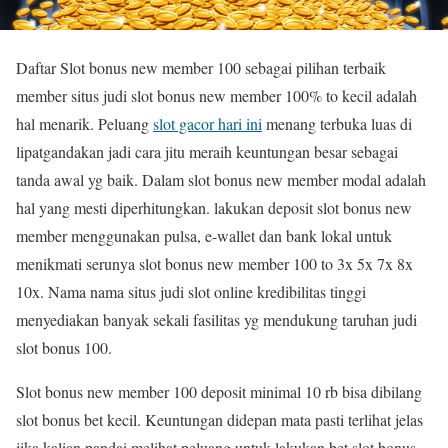
Daftar Slot bonus new member 100 sebagai pilihan terbaik
member situs judi slot bonus new member 100% to kecil adalah
hal menarik. Peluang
slot gacor hari ini
menang terbuka luas di
lipatgandakan jadi cara jitu meraih keuntungan besar sebagai
tanda awal yg baik. Dalam slot bonus new member modal adalah
hal yang mesti diperhitungkan. lakukan deposit slot bonus new
member menggunakan pulsa, e-wallet dan bank lokal untuk
menikmati serunya slot bonus new member 100 to 3x 5x 7x 8x
10x. Nama nama situs judi slot online kredibilitas tinggi
menyediakan banyak sekali fasilitas yg mendukung taruhan judi
slot bonus 100.
Slot bonus new member 100 deposit minimal 10 rb bisa dibilang
slot bonus bet kecil. Keuntungan didepan mata pasti terlihat jelas
jika kalian pandai melihat peluang untuk lakukan bet slot bonus