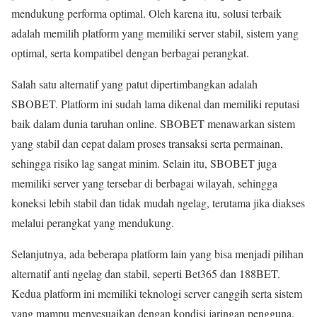
mendukung performa optimal. Oleh karena itu, solusi terbaik
adalah memilih platform yang memiliki server stabil, sistem yang
optimal, serta kompatibel dengan berbagai perangkat.
Salah satu alternatif yang patut dipertimbangkan adalah
SBOBET. Platform ini sudah lama dikenal dan memiliki reputasi
baik dalam dunia taruhan online. SBOBET menawarkan sistem
yang stabil dan cepat dalam proses transaksi serta permainan,
sehingga risiko lag sangat minim. Selain itu, SBOBET juga
memiliki server yang tersebar di berbagai wilayah, sehingga
koneksi lebih stabil dan tidak mudah ngelag, terutama jika diakses
melalui perangkat yang mendukung.
Selanjutnya, ada beberapa platform lain yang bisa menjadi pilihan
alternatif anti ngelag dan stabil, seperti Bet365 dan 188BET.
Kedua platform ini memiliki teknologi server canggih serta sistem
yang mampu menyesuaikan dengan kondisi jaringan pengguna.