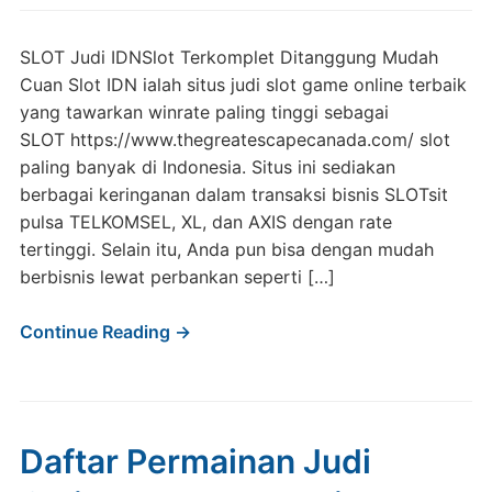
SLOT Judi IDNSlot Terkomplet Ditanggung Mudah
Cuan Slot IDN ialah situs judi slot game online terbaik
yang tawarkan winrate paling tinggi sebagai
SLOT https://www.thegreatescapecanada.com/ slot
paling banyak di Indonesia. Situs ini sediakan
berbagai keringanan dalam transaksi bisnis SLOTsit
pulsa TELKOMSEL, XL, dan AXIS dengan rate
tertinggi. Selain itu, Anda pun bisa dengan mudah
berbisnis lewat perbankan seperti […]
Continue Reading →
Daftar Permainan Judi