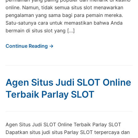
online. Namun, tidak semua situs slot menawarkan
pengalaman yang sama bagi para pemain mereka.
Satu-satunya cara untuk memastikan bahwa Anda
bermain di situs slot yang […]
Continue Reading →
Agen Situs Judi SLOT Online
Terbaik Parlay SLOT
Agen Situs Judi SLOT Online Terbaik Parlay SLOT
Dapatkan situs judi situs Parlay SLOT terpercaya dan