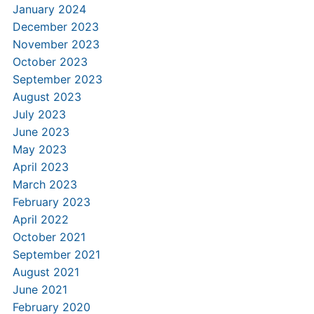
January 2024
December 2023
November 2023
October 2023
September 2023
August 2023
July 2023
June 2023
May 2023
April 2023
March 2023
February 2023
April 2022
October 2021
September 2021
August 2021
June 2021
February 2020