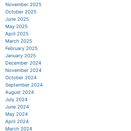
November 2025
October 2025
June 2025
May 2025
April 2025
March 2025
February 2025
January 2025
December 2024
November 2024
October 2024
September 2024
August 2024
July 2024
June 2024
May 2024
April 2024
March 2024