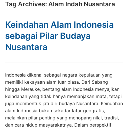
Tag Archives:
Alam Indah Nusantara
Keindahan Alam Indonesia
sebagai Pilar Budaya
Nusantara
Indonesia dikenal sebagai negara kepulauan yang
memiliki kekayaan alam luar biasa. Dari Sabang
hingga Merauke, bentang alam Indonesia menyajikan
keindahan yang tidak hanya memanjakan mata, tetapi
juga membentuk jati diri budaya Nusantara. Keindahan
alam Indonesia bukan sekadar latar geografis,
melainkan pilar penting yang menopang nilai, tradisi,
dan cara hidup masyarakatnya. Dalam perspektif