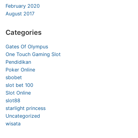
February 2020
August 2017
Categories
Gates Of Olympus
One Touch Gaming Slot
Pendidikan
Poker Online
sbobet
slot bet 100
Slot Online
slot88
starlight princess
Uncategorized
wisata