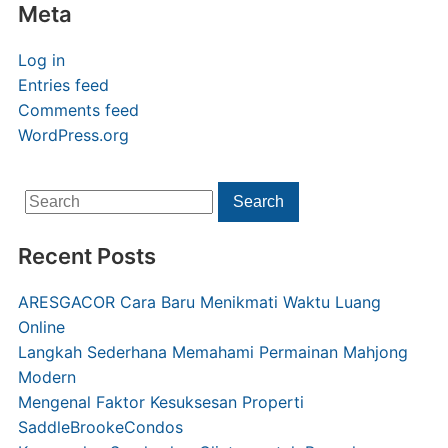
Meta
Log in
Entries feed
Comments feed
WordPress.org
Search
Search
for:
Recent Posts
ARESGACOR Cara Baru Menikmati Waktu Luang
Online
Langkah Sederhana Memahami Permainan Mahjong
Modern
Mengenal Faktor Kesuksesan Properti
SaddleBrookeCondos