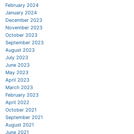
February 2024
January 2024
December 2023
November 2023
October 2023
September 2023
August 2023
July 2023
June 2023
May 2023
April 2023
March 2023
February 2023
April 2022
October 2021
September 2021
August 2021
June 2021