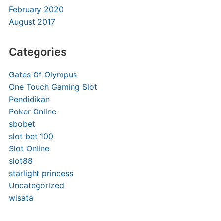
February 2020
August 2017
Categories
Gates Of Olympus
One Touch Gaming Slot
Pendidikan
Poker Online
sbobet
slot bet 100
Slot Online
slot88
starlight princess
Uncategorized
wisata