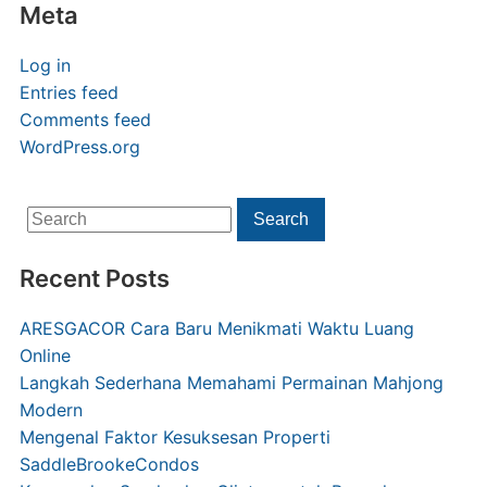
Meta
Log in
Entries feed
Comments feed
WordPress.org
Search
Search
for:
Recent Posts
ARESGACOR Cara Baru Menikmati Waktu Luang
Online
Langkah Sederhana Memahami Permainan Mahjong
Modern
Mengenal Faktor Kesuksesan Properti
SaddleBrookeCondos