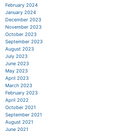
February 2024
January 2024
December 2023
November 2023
October 2023
September 2023
August 2023
July 2023
June 2023
May 2023
April 2023
March 2023
February 2023
April 2022
October 2021
September 2021
August 2021
June 2021