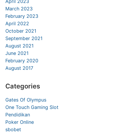
April 2023
March 2023
February 2023
April 2022
October 2021
September 2021
August 2021
June 2021
February 2020
August 2017
Categories
Gates Of Olympus
One Touch Gaming Slot
Pendidikan
Poker Online
sbobet