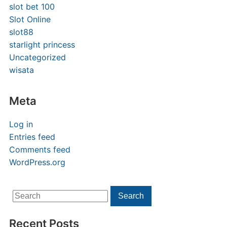
slot bet 100
Slot Online
slot88
starlight princess
Uncategorized
wisata
Meta
Log in
Entries feed
Comments feed
WordPress.org
Search
Search
for:
Recent Posts