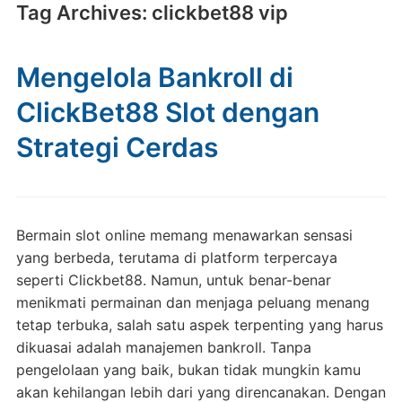
Tag Archives:
clickbet88 vip
Mengelola Bankroll di
ClickBet88 Slot dengan
Strategi Cerdas
Bermain slot online memang menawarkan sensasi
yang berbeda, terutama di platform terpercaya
seperti Clickbet88. Namun, untuk benar-benar
menikmati permainan dan menjaga peluang menang
tetap terbuka, salah satu aspek terpenting yang harus
dikuasai adalah manajemen bankroll. Tanpa
pengelolaan yang baik, bukan tidak mungkin kamu
akan kehilangan lebih dari yang direncanakan. Dengan