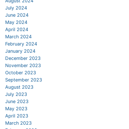
August 2024
July 2024
June 2024
May 2024
April 2024
March 2024
February 2024
January 2024
December 2023
November 2023
October 2023
September 2023
August 2023
July 2023
June 2023
May 2023
April 2023
March 2023