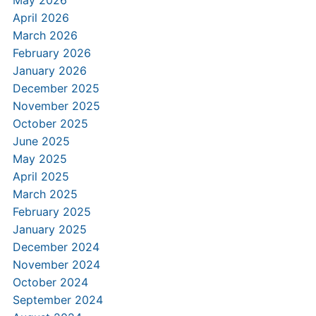
May 2026
April 2026
March 2026
February 2026
January 2026
December 2025
November 2025
October 2025
June 2025
May 2025
April 2025
March 2025
February 2025
January 2025
December 2024
November 2024
October 2024
September 2024