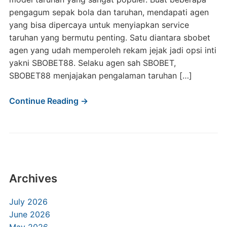
pengagum sepak bola dan taruhan, mendapati agen
yang bisa dipercaya untuk menyiapkan service
taruhan yang bermutu penting. Satu diantara sbobet
agen yang udah memperoleh rekam jejak jadi opsi inti
yakni SBOBET88. Selaku agen sah SBOBET,
SBOBET88 menjajakan pengalaman taruhan […]
Continue Reading →
Archives
July 2026
June 2026