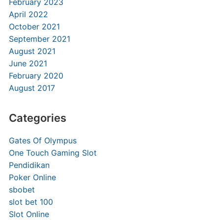
February 2023
April 2022
October 2021
September 2021
August 2021
June 2021
February 2020
August 2017
Categories
Gates Of Olympus
One Touch Gaming Slot
Pendidikan
Poker Online
sbobet
slot bet 100
Slot Online