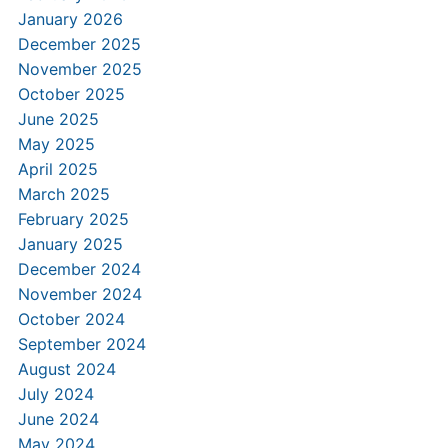
January 2026
December 2025
November 2025
October 2025
June 2025
May 2025
April 2025
March 2025
February 2025
January 2025
December 2024
November 2024
October 2024
September 2024
August 2024
July 2024
June 2024
May 2024