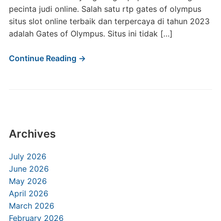
pecinta judi online. Salah satu rtp gates of olympus
situs slot online terbaik dan terpercaya di tahun 2023
adalah Gates of Olympus. Situs ini tidak […]
Continue Reading →
Archives
July 2026
June 2026
May 2026
April 2026
March 2026
February 2026