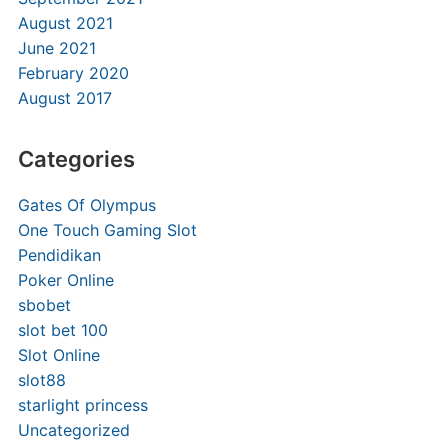
August 2021
June 2021
February 2020
August 2017
Categories
Gates Of Olympus
One Touch Gaming Slot
Pendidikan
Poker Online
sbobet
slot bet 100
Slot Online
slot88
starlight princess
Uncategorized