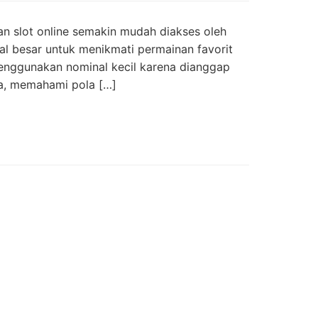
n slot online semakin mudah diakses oleh
al besar untuk menikmati permainan favorit
menggunakan nominal kecil karena dianggap
ula, memahami pola […]