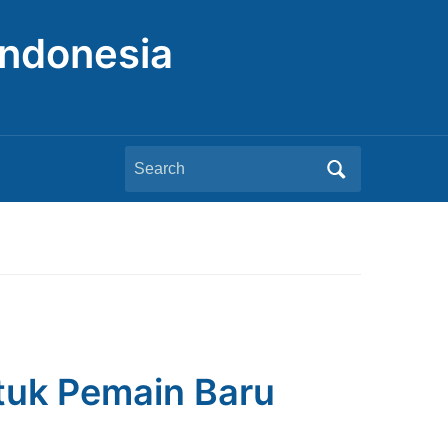
Indonesia
Search
for:
tuk Pemain Baru