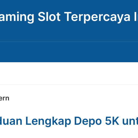
aming Slot Terpercaya 
ern
uan Lengkap Depo 5K un