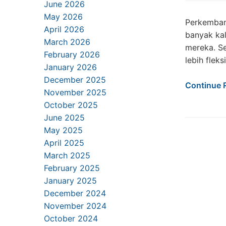
June 2026
May 2026
Perkembang
April 2026
banyak kal
March 2026
mereka. Se
February 2026
lebih flek
January 2026
December 2025
Continue 
November 2025
October 2025
June 2025
May 2025
April 2025
March 2025
February 2025
January 2025
December 2024
November 2024
October 2024