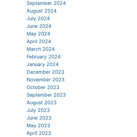
September 2024
August 2024
July 2024
June 2024
May 2024
April 2024
March 2024
February 2024
January 2024
December 2023
November 2023
October 2023
September 2023
August 2023
July 2023
June 2023
May 2023
April 2023