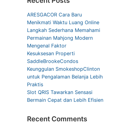
Recent Posts
ARESGACOR Cara Baru
Menikmati Waktu Luang Online
Langkah Sederhana Memahami
Permainan Mahjong Modern
Mengenal Faktor
Kesuksesan Properti
SaddleBrookeCondos
Keunggulan SmokeshopClinton
untuk Pengalaman Belanja Lebih
Praktis
Slot QRIS Tawarkan Sensasi
Bermain Cepat dan Lebih Efisien
Recent Comments