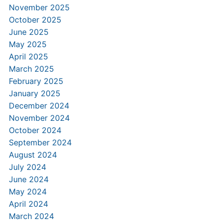
November 2025
October 2025
June 2025
May 2025
April 2025
March 2025
February 2025
January 2025
December 2024
November 2024
October 2024
September 2024
August 2024
July 2024
June 2024
May 2024
April 2024
March 2024