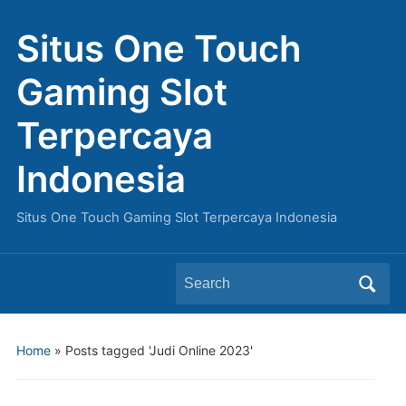
Situs One Touch
Gaming Slot
Terpercaya
Indonesia
Situs One Touch Gaming Slot Terpercaya Indonesia
Search
for:
Home
»
Posts tagged 'Judi Online 2023'