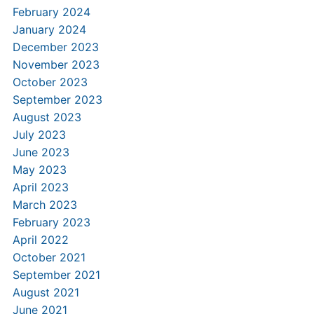
February 2024
January 2024
December 2023
November 2023
October 2023
September 2023
August 2023
July 2023
June 2023
May 2023
April 2023
March 2023
February 2023
April 2022
October 2021
September 2021
August 2021
June 2021