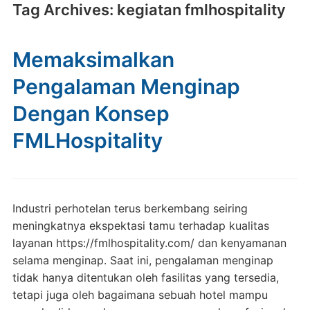
Tag Archives:
kegiatan fmlhospitality
Memaksimalkan
Pengalaman Menginap
Dengan Konsep
FMLHospitality
Industri perhotelan terus berkembang seiring
meningkatnya ekspektasi tamu terhadap kualitas
layanan https://fmlhospitality.com/ dan kenyamanan
selama menginap. Saat ini, pengalaman menginap
tidak hanya ditentukan oleh fasilitas yang tersedia,
tetapi juga oleh bagaimana sebuah hotel mampu