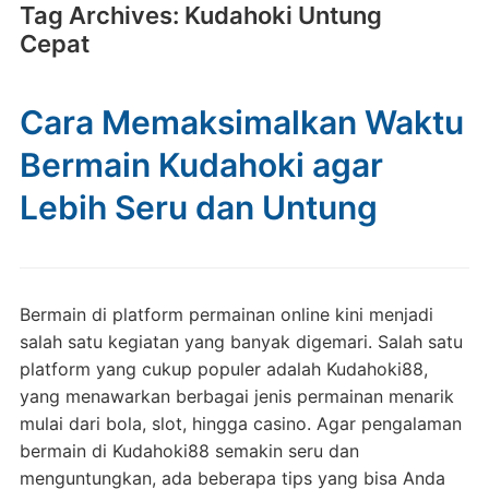
Tag Archives:
Kudahoki Untung
Cepat
Cara Memaksimalkan Waktu
Bermain Kudahoki agar
Lebih Seru dan Untung
Bermain di platform permainan online kini menjadi
salah satu kegiatan yang banyak digemari. Salah satu
platform yang cukup populer adalah Kudahoki88,
yang menawarkan berbagai jenis permainan menarik
mulai dari bola, slot, hingga casino. Agar pengalaman
bermain di Kudahoki88 semakin seru dan
menguntungkan, ada beberapa tips yang bisa Anda