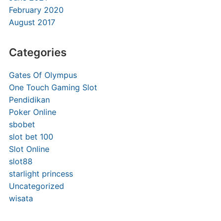
February 2020
August 2017
Categories
Gates Of Olympus
One Touch Gaming Slot
Pendidikan
Poker Online
sbobet
slot bet 100
Slot Online
slot88
starlight princess
Uncategorized
wisata