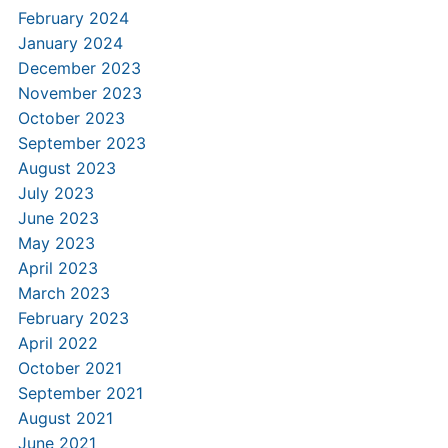
February 2024
January 2024
December 2023
November 2023
October 2023
September 2023
August 2023
July 2023
June 2023
May 2023
April 2023
March 2023
February 2023
April 2022
October 2021
September 2021
August 2021
June 2021