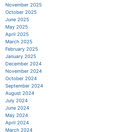
November 2025
October 2025
June 2025
May 2025
April 2025
March 2025
February 2025
January 2025
December 2024
November 2024
October 2024
September 2024
August 2024
July 2024
June 2024
May 2024
April 2024
March 2024