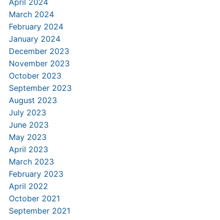
April 2024
March 2024
February 2024
January 2024
December 2023
November 2023
October 2023
September 2023
August 2023
July 2023
June 2023
May 2023
April 2023
March 2023
February 2023
April 2022
October 2021
September 2021