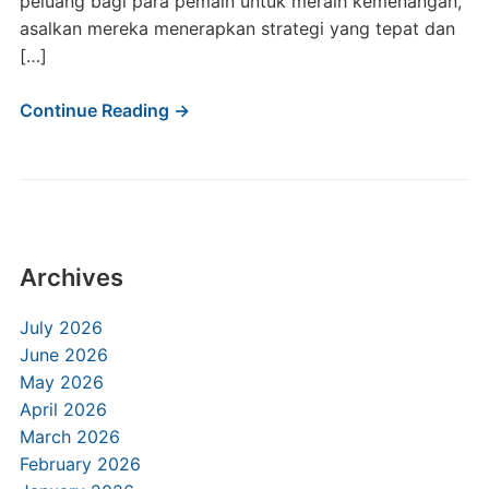
peluang bagi para pemain untuk meraih kemenangan,
asalkan mereka menerapkan strategi yang tepat dan
[…]
Continue Reading →
Archives
July 2026
June 2026
May 2026
April 2026
March 2026
February 2026