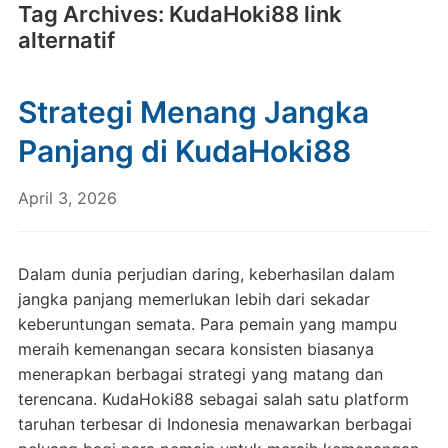
Tag Archives:
KudaHoki88 link
alternatif
Strategi Menang Jangka
Panjang di KudaHoki88
April 3, 2026
Dalam dunia perjudian daring, keberhasilan dalam
jangka panjang memerlukan lebih dari sekadar
keberuntungan semata. Para pemain yang mampu
meraih kemenangan secara konsisten biasanya
menerapkan berbagai strategi yang matang dan
terencana. KudaHoki88 sebagai salah satu platform
taruhan terbesar di Indonesia menawarkan berbagai