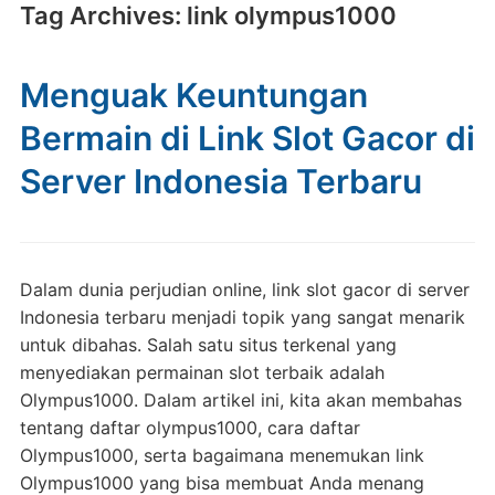
Tag Archives:
link olympus1000
Menguak Keuntungan
Bermain di Link Slot Gacor di
Server Indonesia Terbaru
Dalam dunia perjudian online, link slot gacor di server
Indonesia terbaru menjadi topik yang sangat menarik
untuk dibahas. Salah satu situs terkenal yang
menyediakan permainan slot terbaik adalah
Olympus1000. Dalam artikel ini, kita akan membahas
tentang daftar olympus1000, cara daftar
Olympus1000, serta bagaimana menemukan link
Olympus1000 yang bisa membuat Anda menang