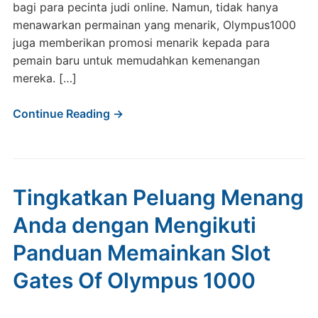
bagi para pecinta judi online. Namun, tidak hanya
menawarkan permainan yang menarik, Olympus1000
juga memberikan promosi menarik kepada para
pemain baru untuk memudahkan kemenangan
mereka. […]
Continue Reading →
Tingkatkan Peluang Menang
Anda dengan Mengikuti
Panduan Memainkan Slot
Gates Of Olympus 1000