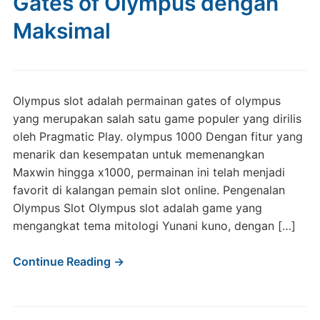
Gates of Olympus dengan
Maksimal
Olympus slot adalah permainan gates of olympus
yang merupakan salah satu game populer yang dirilis
oleh Pragmatic Play. olympus 1000 Dengan fitur yang
menarik dan kesempatan untuk memenangkan
Maxwin hingga x1000, permainan ini telah menjadi
favorit di kalangan pemain slot online. Pengenalan
Olympus Slot Olympus slot adalah game yang
mengangkat tema mitologi Yunani kuno, dengan […]
Continue Reading →