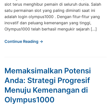
slot terus menghibur pemain di seluruh dunia. Salah
satu permainan slot yang paling diminati saat ini
adalah login olympus1000 . Dengan fitur-fitur yang
inovatif dan peluang kemenangan yang tinggi,
Olympus1000 telah berhasil mengukir sejarah […]
Continue Reading →
Memaksimalkan Potensi
Anda: Strategi Progresif
Menuju Kemenangan di
Olympus1000