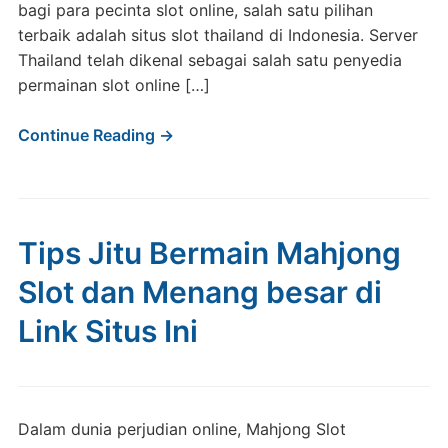
bagi para pecinta slot online, salah satu pilihan
terbaik adalah situs slot thailand di Indonesia. Server
Thailand telah dikenal sebagai salah satu penyedia
permainan slot online […]
Continue Reading →
Tips Jitu Bermain Mahjong
Slot dan Menang besar di
Link Situs Ini
Dalam dunia perjudian online, Mahjong Slot