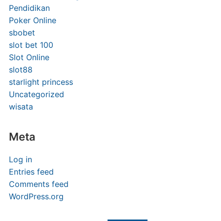
Pendidikan
Poker Online
sbobet
slot bet 100
Slot Online
slot88
starlight princess
Uncategorized
wisata
Meta
Log in
Entries feed
Comments feed
WordPress.org