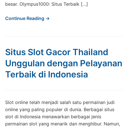
besar. Olympus1000: Situs Terbaik […]
Continue Reading →
Situs Slot Gacor Thailand
Unggulan dengan Pelayanan
Terbaik di Indonesia
Slot online telah menjadi salah satu permainan judi
online yang paling populer di dunia. Berbagai situs
slot di Indonesia menawarkan berbagai jenis
permainan slot yang menarik dan menghibur. Namun,