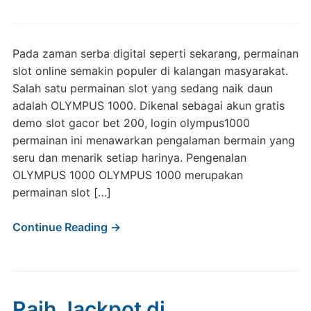
Pada zaman serba digital seperti sekarang, permainan
slot online semakin populer di kalangan masyarakat.
Salah satu permainan slot yang sedang naik daun
adalah OLYMPUS 1000. Dikenal sebagai akun gratis
demo slot gacor bet 200, login olympus1000
permainan ini menawarkan pengalaman bermain yang
seru dan menarik setiap harinya. Pengenalan
OLYMPUS 1000 OLYMPUS 1000 merupakan
permainan slot […]
Continue Reading →
Raih Jackpot di