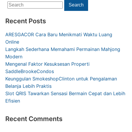
Search
Search
for:
Recent Posts
ARESGACOR Cara Baru Menikmati Waktu Luang
Online
Langkah Sederhana Memahami Permainan Mahjong
Modern
Mengenal Faktor Kesuksesan Properti
SaddleBrookeCondos
Keunggulan SmokeshopClinton untuk Pengalaman
Belanja Lebih Praktis
Slot QRIS Tawarkan Sensasi Bermain Cepat dan Lebih
Efisien
Recent Comments