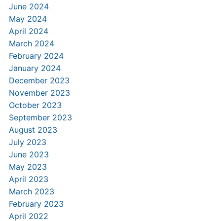
June 2024
May 2024
April 2024
March 2024
February 2024
January 2024
December 2023
November 2023
October 2023
September 2023
August 2023
July 2023
June 2023
May 2023
April 2023
March 2023
February 2023
April 2022