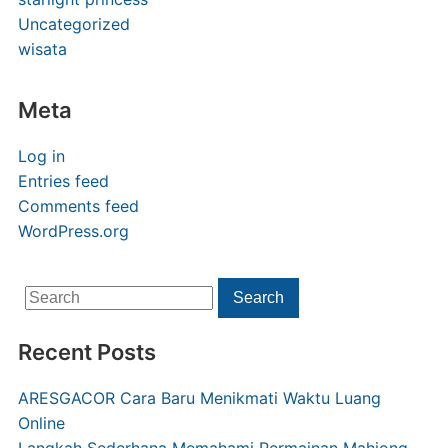
Uncategorized
wisata
Meta
Log in
Entries feed
Comments feed
WordPress.org
Search
Search
for:
Recent Posts
ARESGACOR Cara Baru Menikmati Waktu Luang
Online