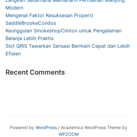
Langkah Sederhana Memahami Permainan Mahjong
Modern
Mengenal Faktor Kesuksesan Properti
SaddleBrookeCondos
Keunggulan SmokeshopClinton untuk Pengalaman
Belanja Lebih Praktis
Slot QRIS Tawarkan Sensasi Bermain Cepat dan Lebih
Efisien
Recent Comments
Powered by
WordPress
/ Academica WordPress Theme by
WPZOOM