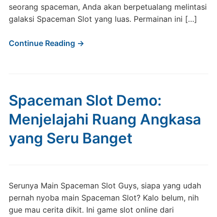
seorang spaceman, Anda akan berpetualang melintasi
galaksi Spaceman Slot yang luas. Permainan ini […]
Continue Reading →
Spaceman Slot Demo:
Menjelajahi Ruang Angkasa
yang Seru Banget
Serunya Main Spaceman Slot Guys, siapa yang udah
pernah nyoba main Spaceman Slot? Kalo belum, nih
gue mau cerita dikit. Ini game slot online dari