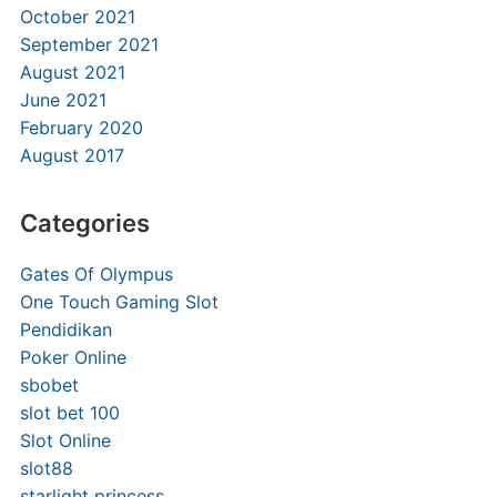
October 2021
September 2021
August 2021
June 2021
February 2020
August 2017
Categories
Gates Of Olympus
One Touch Gaming Slot
Pendidikan
Poker Online
sbobet
slot bet 100
Slot Online
slot88
starlight princess