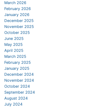
March 2026
February 2026
January 2026
December 2025
November 2025
October 2025
June 2025
May 2025
April 2025
March 2025
February 2025
January 2025
December 2024
November 2024
October 2024
September 2024
August 2024
July 2024