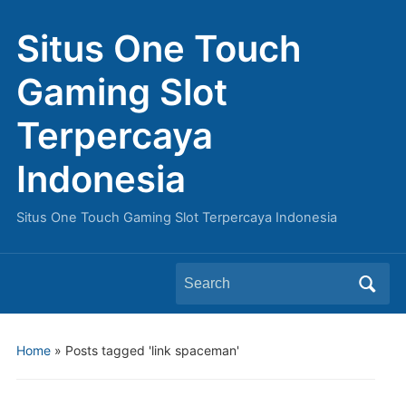
Situs One Touch
Gaming Slot
Terpercaya
Indonesia
Situs One Touch Gaming Slot Terpercaya Indonesia
Search
for:
Home
»
Posts tagged 'link spaceman'