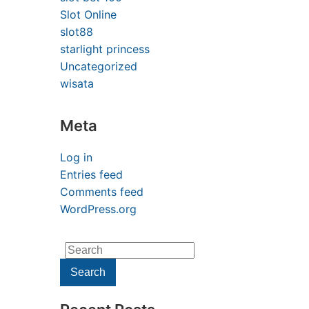
Slot Online
slot88
starlight princess
Uncategorized
wisata
Meta
Log in
Entries feed
Comments feed
WordPress.org
Search
for:
Search