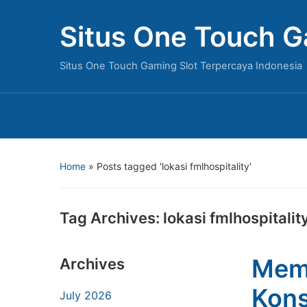
Situs One Touch G
Situs One Touch Gaming Slot Terpercaya Indonesia
Home
»
Posts tagged 'lokasi fmlhospitality'
Tag Archives:
lokasi fmlhospitalit
Mem
Archives
Kons
July 2026