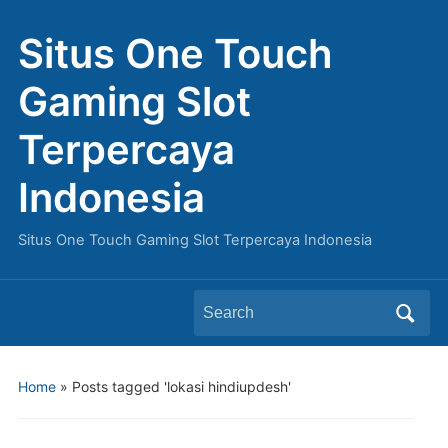
Situs One Touch
Gaming Slot
Terpercaya
Indonesia
Situs One Touch Gaming Slot Terpercaya Indonesia
Search
for:
Home
»
Posts tagged 'lokasi hindiupdesh'