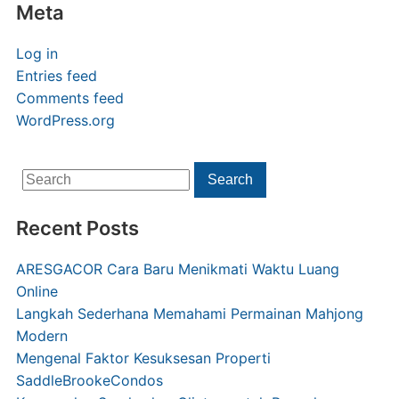
Meta
Log in
Entries feed
Comments feed
WordPress.org
Search
Search
for:
Recent Posts
ARESGACOR Cara Baru Menikmati Waktu Luang
Online
Langkah Sederhana Memahami Permainan Mahjong
Modern
Mengenal Faktor Kesuksesan Properti
SaddleBrookeCondos