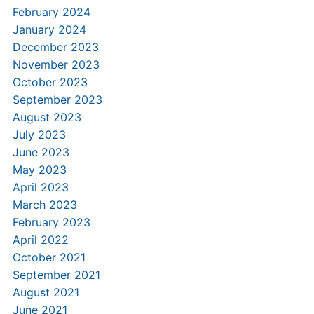
February 2024
January 2024
December 2023
November 2023
October 2023
September 2023
August 2023
July 2023
June 2023
May 2023
April 2023
March 2023
February 2023
April 2022
October 2021
September 2021
August 2021
June 2021