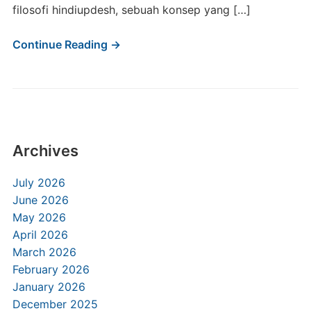
filosofi hindiupdesh, sebuah konsep yang […]
Continue Reading →
Archives
July 2026
June 2026
May 2026
April 2026
March 2026
February 2026
January 2026
December 2025