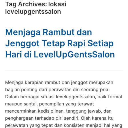
Tag Archives:
lokasi
levelupgentssalon
Menjaga Rambut dan
Jenggot Tetap Rapi Setiap
Hari di LevelUpGentsSalon
Menjaga kerapian rambut dan jenggot merupakan
bagian penting dari perawatan diri seorang pria.
Dalam berbagai situasi levelupgentssalon, baik formal
maupun santai, penampilan yang terawat
mencerminkan kedisiplinan, tanggung jawab, dan
penghargaan terhadap diri sendiri. Oleh karena itu,
perawatan yang tepat dan konsisten menjadi hal yang