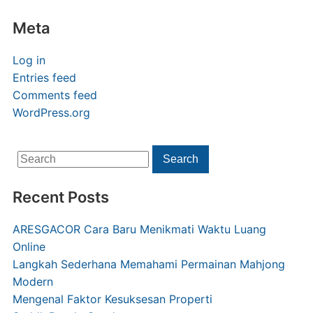
Meta
Log in
Entries feed
Comments feed
WordPress.org
Search
Search
for:
Recent Posts
ARESGACOR Cara Baru Menikmati Waktu Luang
Online
Langkah Sederhana Memahami Permainan Mahjong
Modern
Mengenal Faktor Kesuksesan Properti