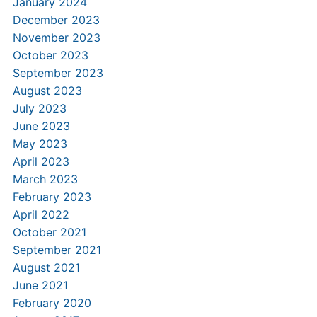
January 2024
December 2023
November 2023
October 2023
September 2023
August 2023
July 2023
June 2023
May 2023
April 2023
March 2023
February 2023
April 2022
October 2021
September 2021
August 2021
June 2021
February 2020