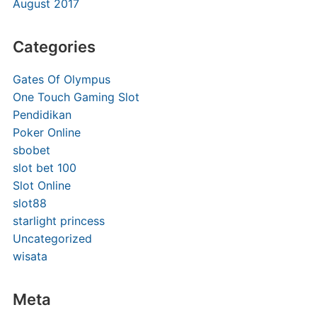
August 2017
Categories
Gates Of Olympus
One Touch Gaming Slot
Pendidikan
Poker Online
sbobet
slot bet 100
Slot Online
slot88
starlight princess
Uncategorized
wisata
Meta