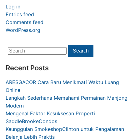
Log in
Entries feed
Comments feed
WordPress.org
Search
Search
for:
Recent Posts
ARESGACOR Cara Baru Menikmati Waktu Luang
Online
Langkah Sederhana Memahami Permainan Mahjong
Modern
Mengenal Faktor Kesuksesan Properti
SaddleBrookeCondos
Keunggulan SmokeshopClinton untuk Pengalaman
Belanja Lebih Praktis