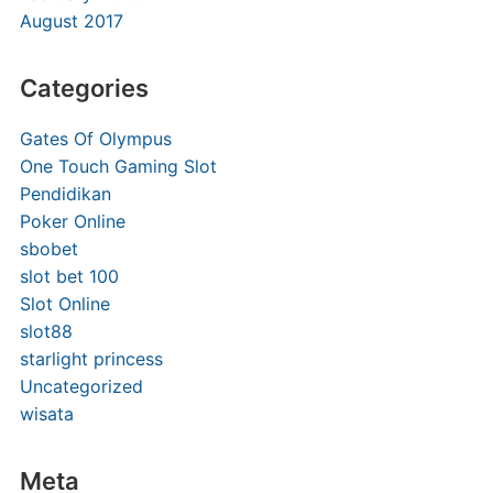
August 2017
Categories
Gates Of Olympus
One Touch Gaming Slot
Pendidikan
Poker Online
sbobet
slot bet 100
Slot Online
slot88
starlight princess
Uncategorized
wisata
Meta