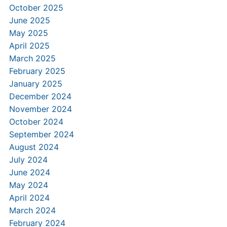
October 2025
June 2025
May 2025
April 2025
March 2025
February 2025
January 2025
December 2024
November 2024
October 2024
September 2024
August 2024
July 2024
June 2024
May 2024
April 2024
March 2024
February 2024