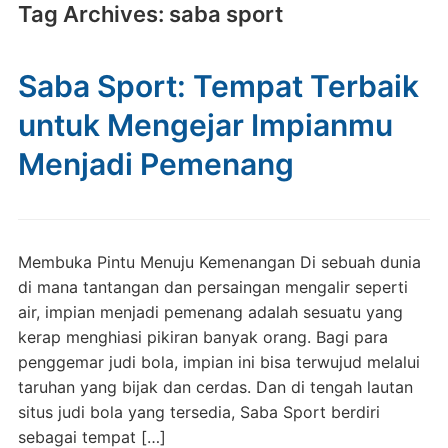
Tag Archives:
saba sport
Saba Sport: Tempat Terbaik
untuk Mengejar Impianmu
Menjadi Pemenang
Membuka Pintu Menuju Kemenangan Di sebuah dunia
di mana tantangan dan persaingan mengalir seperti
air, impian menjadi pemenang adalah sesuatu yang
kerap menghiasi pikiran banyak orang. Bagi para
penggemar judi bola, impian ini bisa terwujud melalui
taruhan yang bijak dan cerdas. Dan di tengah lautan
situs judi bola yang tersedia, Saba Sport berdiri
sebagai tempat […]