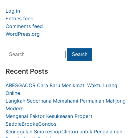
Log in
Entries feed
Comments feed
WordPress.org
Search
Search
for:
Recent Posts
ARESGACOR Cara Baru Menikmati Waktu Luang
Online
Langkah Sederhana Memahami Permainan Mahjong
Modern
Mengenal Faktor Kesuksesan Properti
SaddleBrookeCondos
Keunggulan SmokeshopClinton untuk Pengalaman