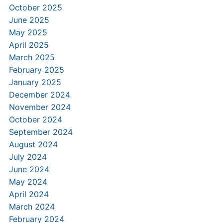
October 2025
June 2025
May 2025
April 2025
March 2025
February 2025
January 2025
December 2024
November 2024
October 2024
September 2024
August 2024
July 2024
June 2024
May 2024
April 2024
March 2024
February 2024