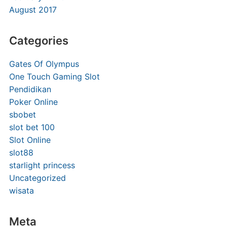
August 2017
Categories
Gates Of Olympus
One Touch Gaming Slot
Pendidikan
Poker Online
sbobet
slot bet 100
Slot Online
slot88
starlight princess
Uncategorized
wisata
Meta