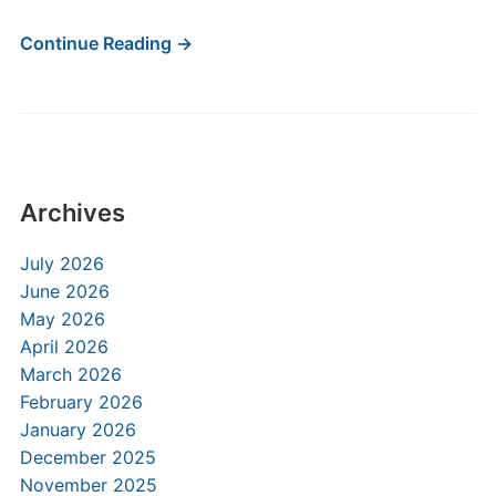
Continue Reading →
Archives
July 2026
June 2026
May 2026
April 2026
March 2026
February 2026
January 2026
December 2025
November 2025