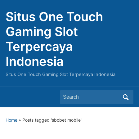
Situs One Touch
Gaming Slot
Terpercaya
Indonesia
Situs One Touch Gaming Slot Terpercaya Indonesia
Search
for:
Home
»
Posts tagged 'sbobet mobile'