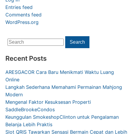
Entries feed
Comments feed
WordPress.org
Search
Search
for:
Recent Posts
ARESGACOR Cara Baru Menikmati Waktu Luang
Online
Langkah Sederhana Memahami Permainan Mahjong
Modern
Mengenal Faktor Kesuksesan Properti
SaddleBrookeCondos
Keunggulan SmokeshopClinton untuk Pengalaman
Belanja Lebih Praktis
Slot QRIS Tawarkan Sensasi Bermain Cepat dan Lebih