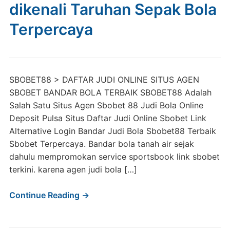
dikenali Taruhan Sepak Bola
Terpercaya
SBOBET88 > DAFTAR JUDI ONLINE SITUS AGEN
SBOBET BANDAR BOLA TERBAIK SBOBET88 Adalah
Salah Satu Situs Agen Sbobet 88 Judi Bola Online
Deposit Pulsa Situs Daftar Judi Online Sbobet Link
Alternative Login Bandar Judi Bola Sbobet88 Terbaik
Sbobet Terpercaya. Bandar bola tanah air sejak
dahulu mempromokan service sportsbook link sbobet
terkini. karena agen judi bola […]
Continue Reading →