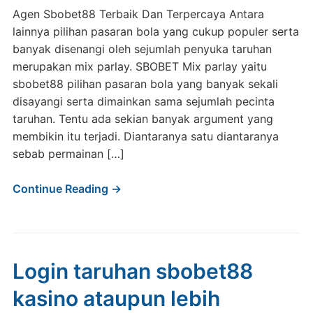
Agen Sbobet88 Terbaik Dan Terpercaya Antara
lainnya pilihan pasaran bola yang cukup populer serta
banyak disenangi oleh sejumlah penyuka taruhan
merupakan mix parlay. SBOBET Mix parlay yaitu
sbobet88 pilihan pasaran bola yang banyak sekali
disayangi serta dimainkan sama sejumlah pecinta
taruhan. Tentu ada sekian banyak argument yang
membikin itu terjadi. Diantaranya satu diantaranya
sebab permainan […]
Continue Reading →
Login taruhan sbobet88
kasino ataupun lebih