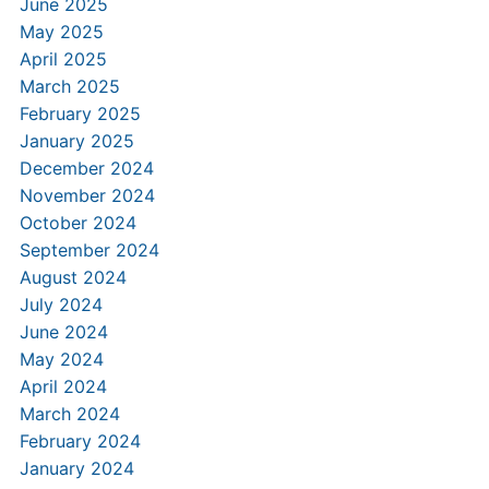
June 2025
May 2025
April 2025
March 2025
February 2025
January 2025
December 2024
November 2024
October 2024
September 2024
August 2024
July 2024
June 2024
May 2024
April 2024
March 2024
February 2024
January 2024