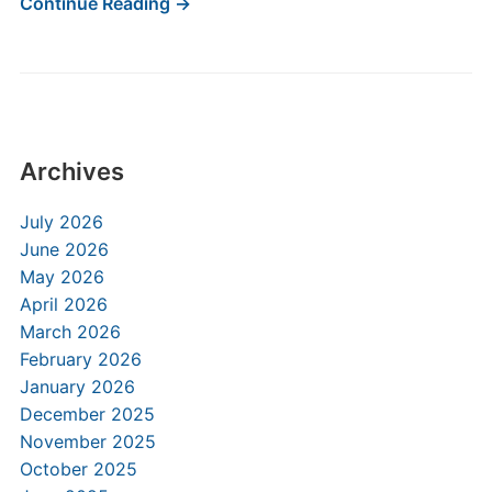
Continue Reading →
Archives
July 2026
June 2026
May 2026
April 2026
March 2026
February 2026
January 2026
December 2025
November 2025
October 2025