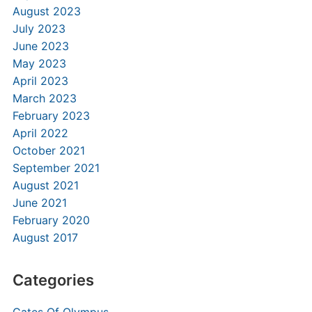
August 2023
July 2023
June 2023
May 2023
April 2023
March 2023
February 2023
April 2022
October 2021
September 2021
August 2021
June 2021
February 2020
August 2017
Categories