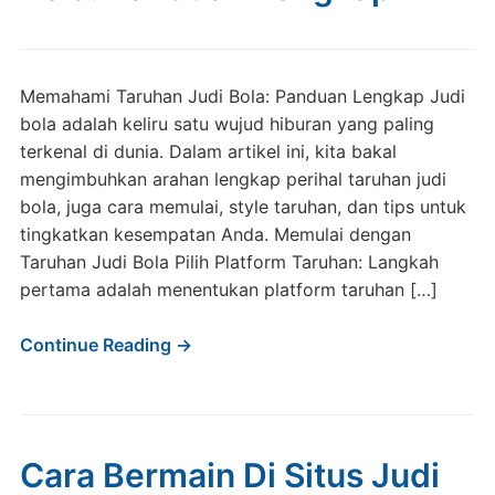
Memahami Taruhan Judi Bola: Panduan Lengkap Judi
bola adalah keliru satu wujud hiburan yang paling
terkenal di dunia. Dalam artikel ini, kita bakal
mengimbuhkan arahan lengkap perihal taruhan judi
bola, juga cara memulai, style taruhan, dan tips untuk
tingkatkan kesempatan Anda. Memulai dengan
Taruhan Judi Bola Pilih Platform Taruhan: Langkah
pertama adalah menentukan platform taruhan […]
Continue Reading →
Cara Bermain Di Situs Judi