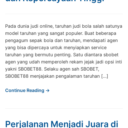
Pada dunia judi online, taruhan judi bola salah satunya
model taruhan yang sangat populer. Buat beberapa
pengagum sepak bola dan taruhan, mendapati agen
yang bisa dipercaya untuk menyiapkan service
taruhan yang bermutu penting. Satu diantara sbobet
agen yang udah memperoleh rekam jejak jadi opsi inti
yakni SBOBET88. Selaku agen sah SBOBET,
SBOBET88 menjajakan pengalaman taruhan […]
Continue Reading →
Perjalanan Menjadi Juara di