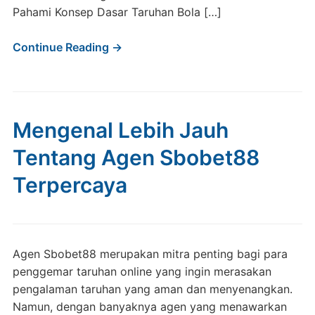
Pahami Konsep Dasar Taruhan Bola […]
Continue Reading →
Mengenal Lebih Jauh
Tentang Agen Sbobet88
Terpercaya
Agen Sbobet88 merupakan mitra penting bagi para
penggemar taruhan online yang ingin merasakan
pengalaman taruhan yang aman dan menyenangkan.
Namun, dengan banyaknya agen yang menawarkan