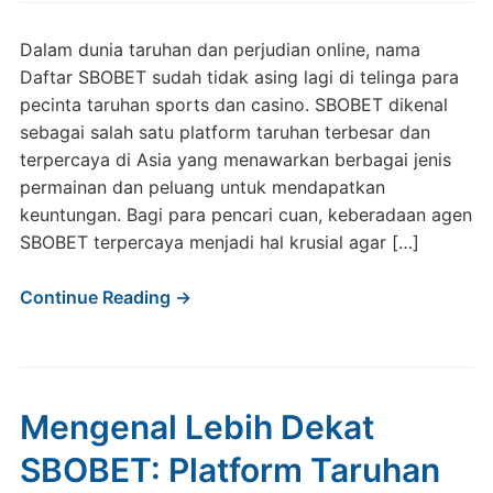
Dalam dunia taruhan dan perjudian online, nama
Daftar SBOBET sudah tidak asing lagi di telinga para
pecinta taruhan sports dan casino. SBOBET dikenal
sebagai salah satu platform taruhan terbesar dan
terpercaya di Asia yang menawarkan berbagai jenis
permainan dan peluang untuk mendapatkan
keuntungan. Bagi para pencari cuan, keberadaan agen
SBOBET terpercaya menjadi hal krusial agar […]
Continue Reading →
Mengenal Lebih Dekat
SBOBET: Platform Taruhan