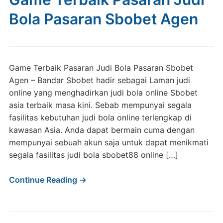
Bola Pasaran Sbobet Agen
Game Terbaik Pasaran Judi Bola Pasaran Sbobet
Agen – Bandar Sbobet hadir sebagai Laman judi
online yang menghadirkan judi bola online Sbobet
asia terbaik masa kini. Sebab mempunyai segala
fasilitas kebutuhan judi bola online terlengkap di
kawasan Asia. Anda dapat bermain cuma dengan
mempunyai sebuah akun saja untuk dapat menikmati
segala fasilitas judi bola sbobet88 online […]
Continue Reading →