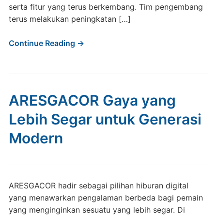
serta fitur yang terus berkembang. Tim pengembang
terus melakukan peningkatan […]
Continue Reading →
ARESGACOR Gaya yang
Lebih Segar untuk Generasi
Modern
ARESGACOR hadir sebagai pilihan hiburan digital
yang menawarkan pengalaman berbeda bagi pemain
yang menginginkan sesuatu yang lebih segar. Di