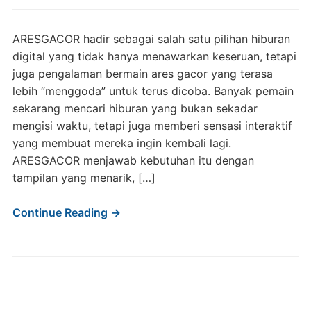
ARESGACOR hadir sebagai salah satu pilihan hiburan
digital yang tidak hanya menawarkan keseruan, tetapi
juga pengalaman bermain ares gacor yang terasa
lebih “menggoda” untuk terus dicoba. Banyak pemain
sekarang mencari hiburan yang bukan sekadar
mengisi waktu, tetapi juga memberi sensasi interaktif
yang membuat mereka ingin kembali lagi.
ARESGACOR menjawab kebutuhan itu dengan
tampilan yang menarik, […]
Continue Reading →