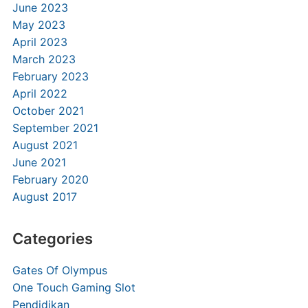
June 2023
May 2023
April 2023
March 2023
February 2023
April 2022
October 2021
September 2021
August 2021
June 2021
February 2020
August 2017
Categories
Gates Of Olympus
One Touch Gaming Slot
Pendidikan