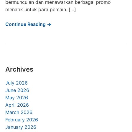
bermunculan dan menawarkan berbagai promo
menarik untuk para pemain. […]
Continue Reading →
Archives
July 2026
June 2026
May 2026
April 2026
March 2026
February 2026
January 2026