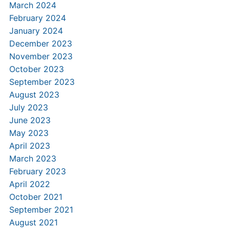
March 2024
February 2024
January 2024
December 2023
November 2023
October 2023
September 2023
August 2023
July 2023
June 2023
May 2023
April 2023
March 2023
February 2023
April 2022
October 2021
September 2021
August 2021