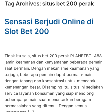
Tag Archives:
situs bet 200 perak
Sensasi Berjudi Online di
Slot Bet 200
Tidak itu saja, situs bet 200 perak PLANETBOLA88
jamin keamanan dan kenyamanan beberapa pemain
saat bermain. Dengan mekanisme keamanan yang
terjaga, beberapa pemain dapat bermain-main
dengan tenang dan konsentrasi untuk mencetak
kemenangan besar. Disamping itu, situs ini sediakan
service layanan konsumen yang siap menolong
beberapa pemain saat menuntaskan beragam
permasalahan yang ditemui. Dengan semua