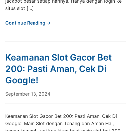
jackpot besar setiap harinya. Hanya dengan login ke
situs slot […]
Continue Reading →
Keamanan Slot Gacor Bet
200: Pasti Aman, Cek Di
Google!
September 13, 2024
Keamanan Slot Gacor Bet 200: Pasti Aman, Cek Di
Google! Main Slot dengan Tenang dan Aman Hai,
teman-teman! Lagi kepikiran buat main slot bet 200