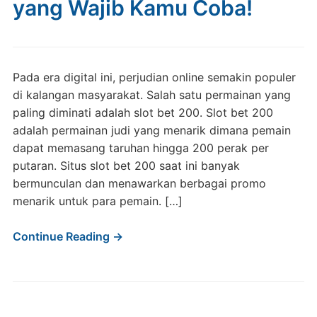
yang Wajib Kamu Coba!
Pada era digital ini, perjudian online semakin populer
di kalangan masyarakat. Salah satu permainan yang
paling diminati adalah slot bet 200. Slot bet 200
adalah permainan judi yang menarik dimana pemain
dapat memasang taruhan hingga 200 perak per
putaran. Situs slot bet 200 saat ini banyak
bermunculan dan menawarkan berbagai promo
menarik untuk para pemain. […]
Continue Reading →