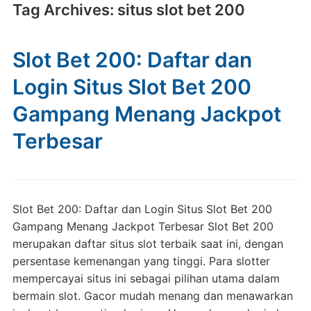
Tag Archives:
situs slot bet 200
Slot Bet 200: Daftar dan
Login Situs Slot Bet 200
Gampang Menang Jackpot
Terbesar
Slot Bet 200: Daftar dan Login Situs Slot Bet 200
Gampang Menang Jackpot Terbesar Slot Bet 200
merupakan daftar situs slot terbaik saat ini, dengan
persentase kemenangan yang tinggi. Para slotter
mempercayai situs ini sebagai pilihan utama dalam
bermain slot. Gacor mudah menang dan menawarkan