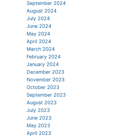
September 2024
August 2024
July 2024
June 2024
May 2024
April 2024
March 2024
February 2024
January 2024
December 2023
November 2023
October 2023
September 2023
August 2023
July 2023
June 2023
May 2023
April 2023