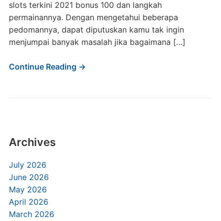
slots terkini 2021 bonus 100 dan langkah
permainannya. Dengan mengetahui beberapa
pedomannya, dapat diputuskan kamu tak ingin
menjumpai banyak masalah jika bagaimana […]
Continue Reading →
Archives
July 2026
June 2026
May 2026
April 2026
March 2026