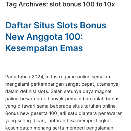
Tag Archives:
slot bonus 100 to 10x
Daftar Situs Slots Bonus
New Anggota 100:
Kesempatan Emas
Pada tahun 2024, industri game online semakin
mengalami perkembangan sangat cepat, utamanya
dalam definisi slots. Salah satunya daya magnet
paling besar untuk banyak pemain baru ialah bonus
yang ditawari sama beberapa situs taruhan online.
Bonus new peserta 100 jadi satu diantara penawaran
yang sering dicari, lantaran bisa mempertingkat
kesempatan menang serta memberi pengalaman