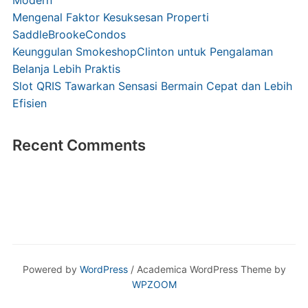
Modern
Mengenal Faktor Kesuksesan Properti
SaddleBrookeCondos
Keunggulan SmokeshopClinton untuk Pengalaman
Belanja Lebih Praktis
Slot QRIS Tawarkan Sensasi Bermain Cepat dan Lebih
Efisien
Recent Comments
Powered by
WordPress
/ Academica WordPress Theme by
WPZOOM