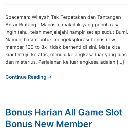
Spaceman: Wilayah Tak Terpetakan dan Tantangan
Antar Bintang Manusia, makhluk yang penuh rasa
ingin tahu, telah menjelajahi hampir setiap sudut Bumi.
Namun, hasrat untuk mengeksplorasi bonus new
member 100 to 8x tidak berhenti di sini. Mata kita
kini tertuju ke atas, menuju ke angkasa luar yang luas
dan misterius. Perjalanan ke luar angkasa adalah […]
Continue Reading →
Bonus Harian All Game Slot
Bonus New Member