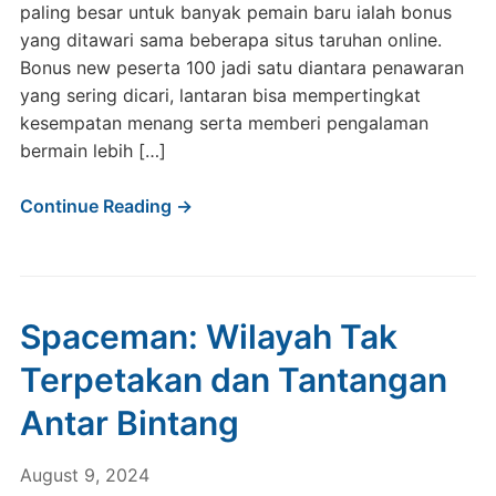
paling besar untuk banyak pemain baru ialah bonus
yang ditawari sama beberapa situs taruhan online.
Bonus new peserta 100 jadi satu diantara penawaran
yang sering dicari, lantaran bisa mempertingkat
kesempatan menang serta memberi pengalaman
bermain lebih […]
Continue Reading →
Spaceman: Wilayah Tak
Terpetakan dan Tantangan
Antar Bintang
August 9, 2024