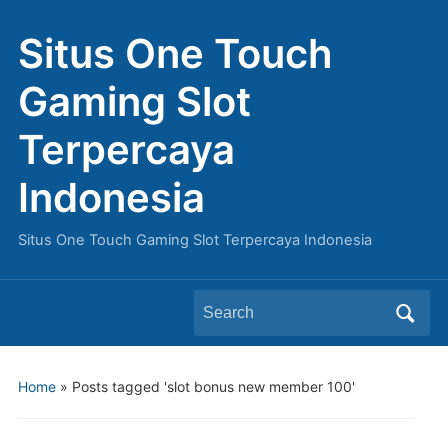
Situs One Touch
Gaming Slot
Terpercaya
Indonesia
Situs One Touch Gaming Slot Terpercaya Indonesia
Search
for:
Home
»
Posts tagged 'slot bonus new member 100'