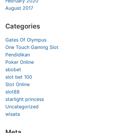
February 2020
August 2017
Categories
Gates Of Olympus
One Touch Gaming Slot
Pendidikan
Poker Online
sbobet
slot bet 100
Slot Online
slot88
starlight princess
Uncategorized
wisata
Meta