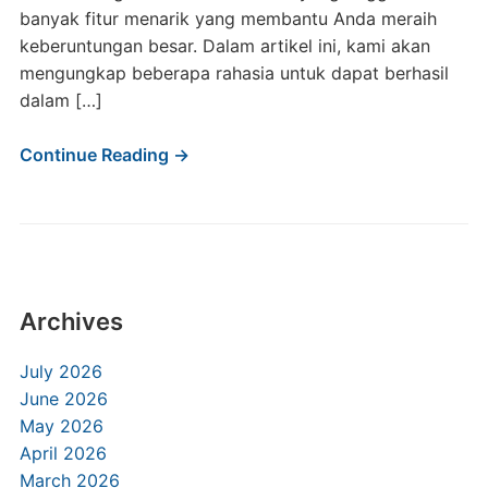
banyak fitur menarik yang membantu Anda meraih
keberuntungan besar. Dalam artikel ini, kami akan
mengungkap beberapa rahasia untuk dapat berhasil
dalam […]
Continue Reading →
Archives
July 2026
June 2026
May 2026
April 2026
March 2026