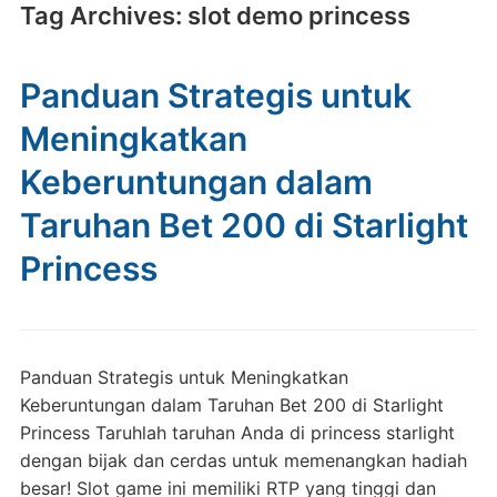
Tag Archives:
slot demo princess
Panduan Strategis untuk
Meningkatkan
Keberuntungan dalam
Taruhan Bet 200 di Starlight
Princess
Panduan Strategis untuk Meningkatkan
Keberuntungan dalam Taruhan Bet 200 di Starlight
Princess Taruhlah taruhan Anda di princess starlight
dengan bijak dan cerdas untuk memenangkan hadiah
besar! Slot game ini memiliki RTP yang tinggi dan