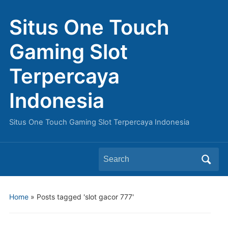
Situs One Touch
Gaming Slot
Terpercaya
Indonesia
Situs One Touch Gaming Slot Terpercaya Indonesia
Search
for:
Home
»
Posts tagged 'slot gacor 777'