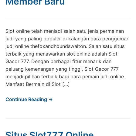
Member Baru
Slot online telah menjadi salah satu jenis permainan
judi yang paling populer di kalangan para penggemar
judi online thefoxandhoundswalton. Salah satu situs
terbaik yang menawarkan slot online adalah Slot
Gacor 777. Dengan berbagai fitur menarik dan
peluang kemenangan yang tinggi, Slot Gacor 777
menjadi pilihan terbaik bagi para pemain judi online.
Manfaat Bermain di Slot […]
Continue Reading →
Situs Slot777 Online