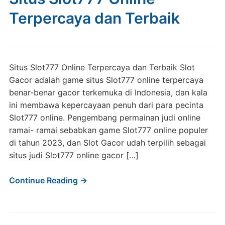
Terpercaya dan Terbaik
Situs Slot777 Online Terpercaya dan Terbaik Slot
Gacor adalah game situs Slot777 online terpercaya
benar-benar gacor terkemuka di Indonesia, dan kala
ini membawa kepercayaan penuh dari para pecinta
Slot777 online. Pengembang permainan judi online
ramai- ramai sebabkan game Slot777 online populer
di tahun 2023, dan Slot Gacor udah terpilih sebagai
situs judi Slot777 online gacor […]
Continue Reading →