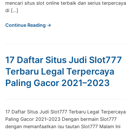
mencari situs slot online terbaik dan serius terpercaya
di […]
Continue Reading →
17 Daftar Situs Judi Slot777
Terbaru Legal Terpercaya
Paling Gacor 2021–2023
17 Daftar Situs Judi Slot777 Terbaru Legal Terpercaya
Paling Gacor 2021–2023 Dengan bermain Slot777
dengan memanfaatkan isu tautan Slot777 Malam Ini