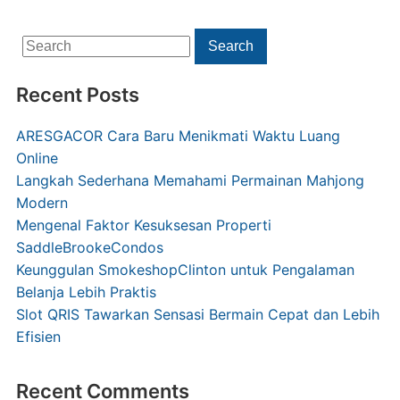
Search
Search
for:
Recent Posts
ARESGACOR Cara Baru Menikmati Waktu Luang
Online
Langkah Sederhana Memahami Permainan Mahjong
Modern
Mengenal Faktor Kesuksesan Properti
SaddleBrookeCondos
Keunggulan SmokeshopClinton untuk Pengalaman
Belanja Lebih Praktis
Slot QRIS Tawarkan Sensasi Bermain Cepat dan Lebih
Efisien
Recent Comments