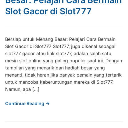
Besar: Pelajari Cara Bermain
Slot Gacor di Slot777
Bersiap untuk Menang Besar: Pelajari Cara Bermain
Slot Gacor di Slot777 Slot777, juga dikenal sebagai
slot777 gacor atau link slot777, adalah salah satu
mesin slot online yang paling populer saat ini. Dengan
tampilan yang menarik dan hadiah besar yang
menanti, tidak heran jika banyak pemain yang tertarik
untuk mencoba keberuntungan mereka di Slot777.
Namun, apa […]
Continue Reading →