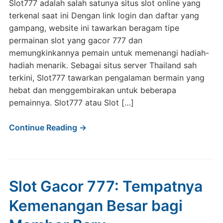
Slot777 adalah salah satunya situs slot online yang
terkenal saat ini Dengan link login dan daftar yang
gampang, website ini tawarkan beragam tipe
permainan slot yang gacor 777 dan
memungkinkannya pemain untuk memenangi hadiah-
hadiah menarik. Sebagai situs server Thailand sah
terkini, Slot777 tawarkan pengalaman bermain yang
hebat dan menggembirakan untuk beberapa
pemainnya. Slot777 atau Slot […]
Continue Reading →
Slot Gacor 777: Tempatnya
Kemenangan Besar bagi