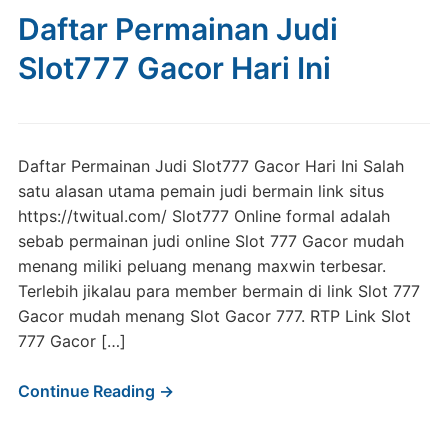
Daftar Permainan Judi
Slot777 Gacor Hari Ini
Daftar Permainan Judi Slot777 Gacor Hari Ini Salah
satu alasan utama pemain judi bermain link situs
https://twitual.com/ Slot777 Online formal adalah
sebab permainan judi online Slot 777 Gacor mudah
menang miliki peluang menang maxwin terbesar.
Terlebih jikalau para member bermain di link Slot 777
Gacor mudah menang Slot Gacor 777. RTP Link Slot
777 Gacor […]
Continue Reading →