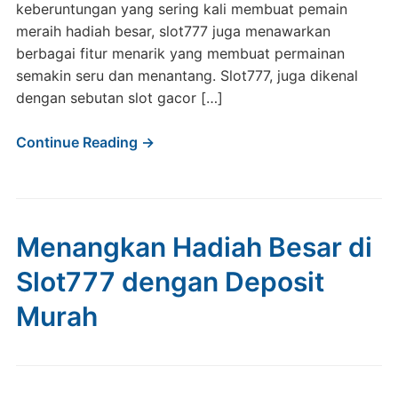
keberuntungan yang sering kali membuat pemain
meraih hadiah besar, slot777 juga menawarkan
berbagai fitur menarik yang membuat permainan
semakin seru dan menantang. Slot777, juga dikenal
dengan sebutan slot gacor […]
Continue Reading →
Menangkan Hadiah Besar di
Slot777 dengan Deposit
Murah