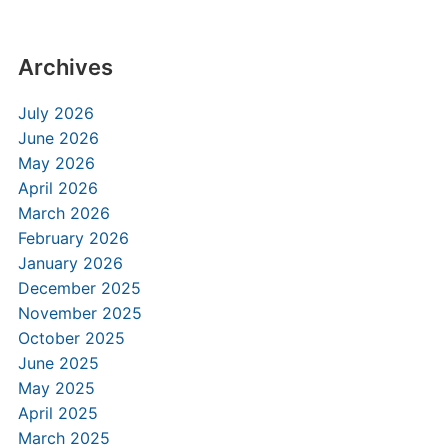
Archives
July 2026
June 2026
May 2026
April 2026
March 2026
February 2026
January 2026
December 2025
November 2025
October 2025
June 2025
May 2025
April 2025
March 2025