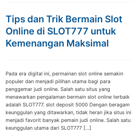
Tips dan Trik Bermain Slot
Online di SLOT777 untuk
Kemenangan Maksimal
Pada era digital ini, permainan slot online semakin
populer dan menjadi pilihan utama bagi para
penggemar judi online. Salah satu situs yang
menawarkan pengalaman bermain slot online terbaik
adalah SLOT777. slot deposit 5000 Dengan beragam
keunggulan yang ditawarkan, tidak heran jika situs ini
menjadi favorit banyak pemain judi online. Salah satu
keunggulan utama dari SLOT777 […]