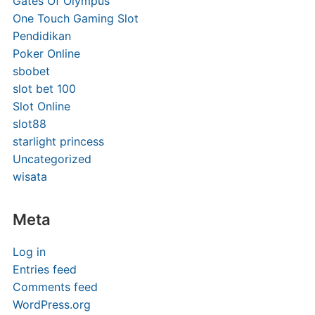
Gates Of Olympus
One Touch Gaming Slot
Pendidikan
Poker Online
sbobet
slot bet 100
Slot Online
slot88
starlight princess
Uncategorized
wisata
Meta
Log in
Entries feed
Comments feed
WordPress.org