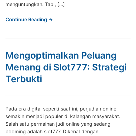
menguntungkan. Tapi, […]
Continue Reading →
Mengoptimalkan Peluang
Menang di Slot777: Strategi
Terbukti
Pada era digital seperti saat ini, perjudian online
semakin menjadi populer di kalangan masyarakat.
Salah satu permainan judi online yang sedang
booming adalah slot777. Dikenal dengan