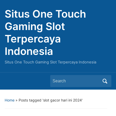
Situs One Touch
Gaming Slot
Terpercaya
Indonesia
Situs One Touch Gaming Slot Terpercaya Indonesia
Search
for:
Home
»
Posts tagged 'slot gacor hari ini 2024'