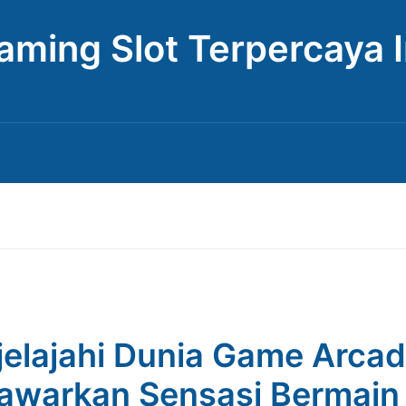
aming Slot Terpercaya 
elajahi Dunia Game Arc
warkan Sensasi Bermain