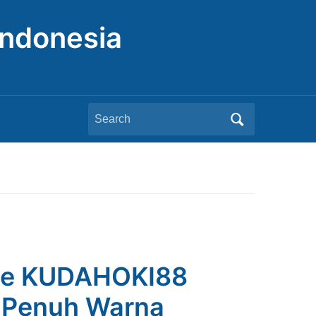
Indonesia
Search
for:
ade KUDAHOKI88
 Penuh Warna