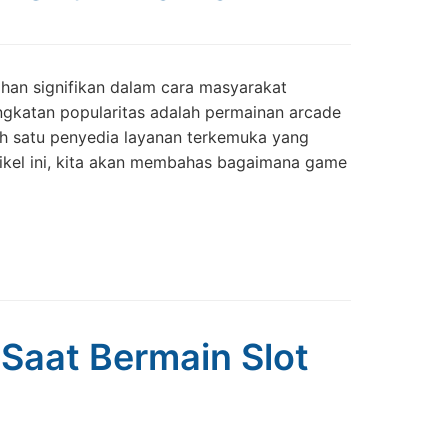
han signifikan dalam cara masyarakat
ngkatan popularitas adalah permainan arcade
ah satu penyedia layanan terkemuka yang
artikel ini, kita akan membahas bagaimana game
Saat Bermain Slot