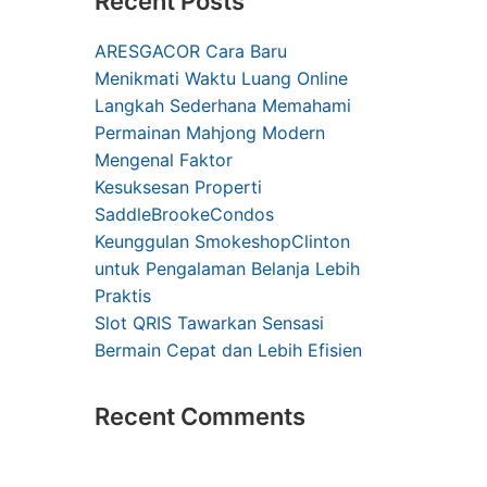
Recent Posts
ARESGACOR Cara Baru
Menikmati Waktu Luang Online
Langkah Sederhana Memahami
Permainan Mahjong Modern
Mengenal Faktor
Kesuksesan Properti
SaddleBrookeCondos
Keunggulan SmokeshopClinton
untuk Pengalaman Belanja Lebih
Praktis
Slot QRIS Tawarkan Sensasi
Bermain Cepat dan Lebih Efisien
Recent Comments