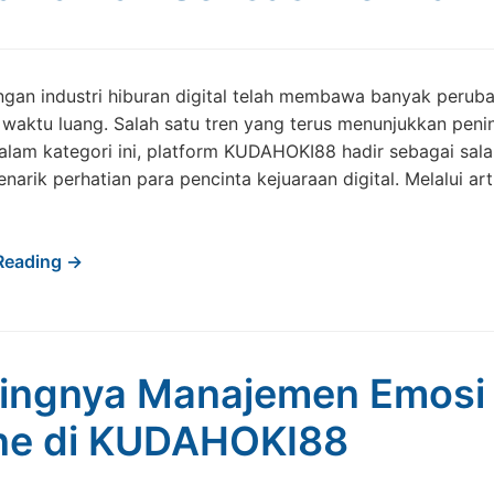
an industri hiburan digital telah membawa banyak peruba
waktu luang. Salah satu tren yang terus menunjukkan peni
lam kategori ini, platform KUDAHOKI88 hadir sebagai sal
enarik perhatian para pencinta kejuaraan digital. Melalui 
Reading →
ingnya Manajemen Emosi 
ne di KUDAHOKI88