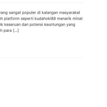
l yang sangat populer di kalangan masyarakat
h platform seperti kudahoki88 menarik minat
ik keseruan dan potensi keuntungan yang
eh para […]