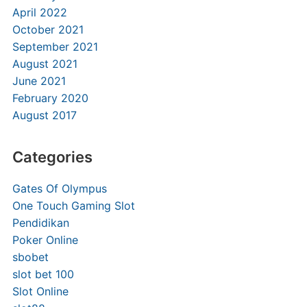
April 2022
October 2021
September 2021
August 2021
June 2021
February 2020
August 2017
Categories
Gates Of Olympus
One Touch Gaming Slot
Pendidikan
Poker Online
sbobet
slot bet 100
Slot Online