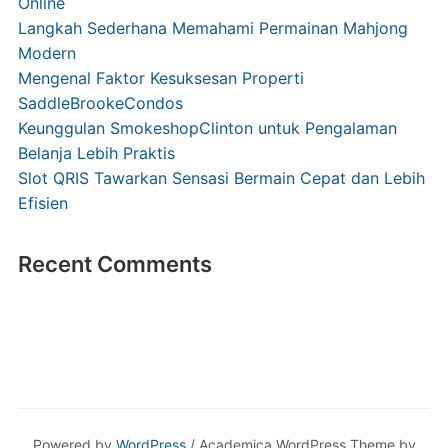
Online
Langkah Sederhana Memahami Permainan Mahjong
Modern
Mengenal Faktor Kesuksesan Properti
SaddleBrookeCondos
Keunggulan SmokeshopClinton untuk Pengalaman
Belanja Lebih Praktis
Slot QRIS Tawarkan Sensasi Bermain Cepat dan Lebih
Efisien
Recent Comments
Powered by
WordPress
/ Academica WordPress Theme by