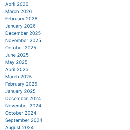
April 2026
March 2026
February 2026
January 2026
December 2025
November 2025
October 2025
June 2025
May 2025
April 2025
March 2025
February 2025
January 2025
December 2024
November 2024
October 2024
September 2024
August 2024