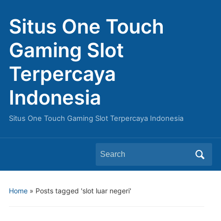
Situs One Touch
Gaming Slot
Terpercaya
Indonesia
Situs One Touch Gaming Slot Terpercaya Indonesia
Search
for:
Home
»
Posts tagged 'slot luar negeri'