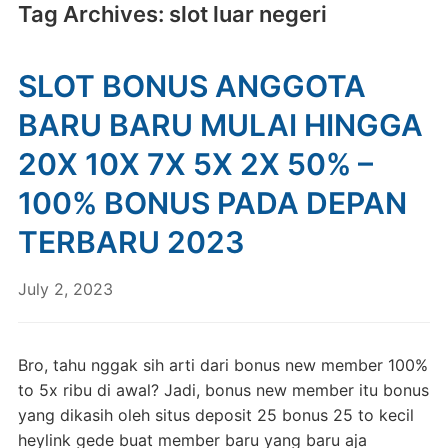
Tag Archives:
slot luar negeri
SLOT BONUS ANGGOTA
BARU BARU MULAI HINGGA
20X 10X 7X 5X 2X 50% –
100% BONUS PADA DEPAN
TERBARU 2023
July 2, 2023
Bro, tahu nggak sih arti dari bonus new member 100%
to 5x ribu di awal? Jadi, bonus new member itu bonus
yang dikasih oleh situs deposit 25 bonus 25 to kecil
heylink gede buat member baru yang baru aja