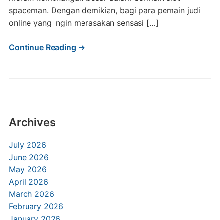
spaceman. Dengan demikian, bagi para pemain judi
online yang ingin merasakan sensasi […]
Continue Reading →
Archives
July 2026
June 2026
May 2026
April 2026
March 2026
February 2026
January 2026