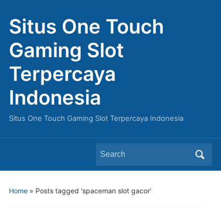
Situs One Touch
Gaming Slot
Terpercaya
Indonesia
Situs One Touch Gaming Slot Terpercaya Indonesia
Search
for:
Home
»
Posts tagged 'spaceman slot gacor'