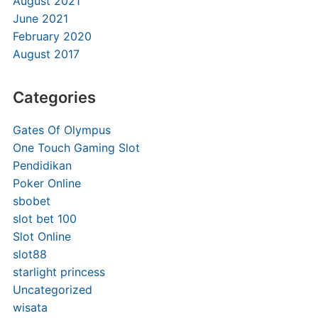
August 2021
June 2021
February 2020
August 2017
Categories
Gates Of Olympus
One Touch Gaming Slot
Pendidikan
Poker Online
sbobet
slot bet 100
Slot Online
slot88
starlight princess
Uncategorized
wisata