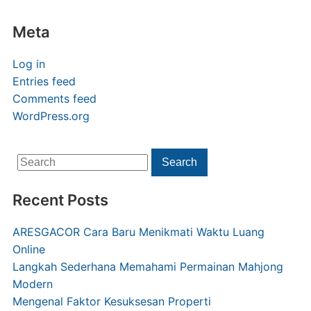
Meta
Log in
Entries feed
Comments feed
WordPress.org
Search
Search
for:
Recent Posts
ARESGACOR Cara Baru Menikmati Waktu Luang
Online
Langkah Sederhana Memahami Permainan Mahjong
Modern
Mengenal Faktor Kesuksesan Properti