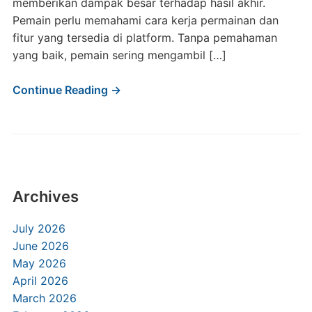
memberikan dampak besar terhadap hasil akhir.
Pemain perlu memahami cara kerja permainan dan
fitur yang tersedia di platform. Tanpa pemahaman
yang baik, pemain sering mengambil […]
Continue Reading →
Archives
July 2026
June 2026
May 2026
April 2026
March 2026