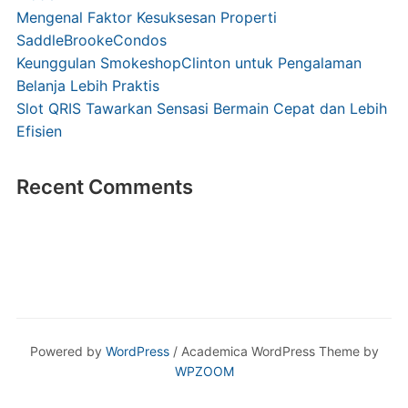
Mengenal Faktor Kesuksesan Properti
SaddleBrookeCondos
Keunggulan SmokeshopClinton untuk Pengalaman
Belanja Lebih Praktis
Slot QRIS Tawarkan Sensasi Bermain Cepat dan Lebih
Efisien
Recent Comments
Powered by
WordPress
/ Academica WordPress Theme by
WPZOOM