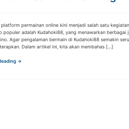
 platform permainan online kini menjadi salah satu kegiata
 populer adalah Kudahoki88, yang menawarkan berbagai jen
sino. Agar pengalaman bermain di Kudahoki88 semakin ser
terapkan. Dalam artikel ini, kita akan membahas […]
Reading →