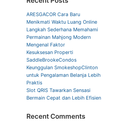
Recent Posts
ARESGACOR Cara Baru
Menikmati Waktu Luang Online
Langkah Sederhana Memahami
Permainan Mahjong Modern
Mengenal Faktor
Kesuksesan Properti
SaddleBrookeCondos
Keunggulan SmokeshopClinton
untuk Pengalaman Belanja Lebih
Praktis
Slot QRIS Tawarkan Sensasi
Bermain Cepat dan Lebih Efisien
Recent Comments