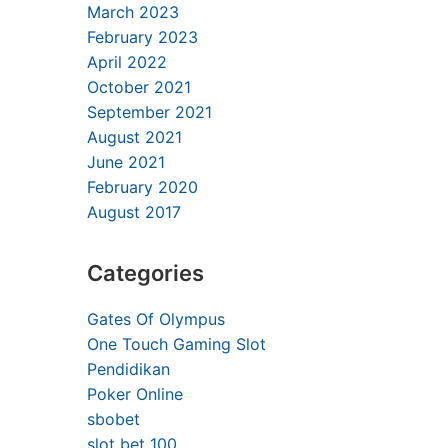
March 2023
February 2023
April 2022
October 2021
September 2021
August 2021
June 2021
February 2020
August 2017
Categories
Gates Of Olympus
One Touch Gaming Slot
Pendidikan
Poker Online
sbobet
slot bet 100