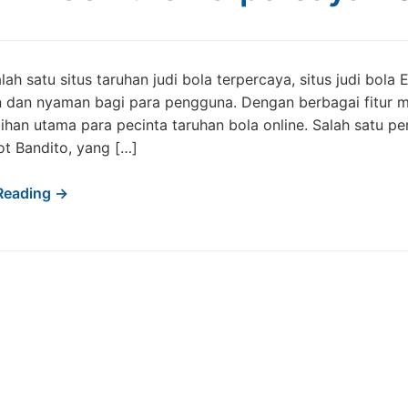
lah satu situs taruhan judi bola terpercaya, situs judi bo
dan nyaman bagi para pengguna. Dengan berbagai fitur me
lihan utama para pecinta taruhan bola online. Salah satu pe
ot Bandito, yang […]
Reading →