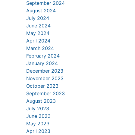
September 2024
August 2024
July 2024
June 2024
May 2024
April 2024
March 2024
February 2024
January 2024
December 2023
November 2023
October 2023
September 2023
August 2023
July 2023
June 2023
May 2023
April 2023