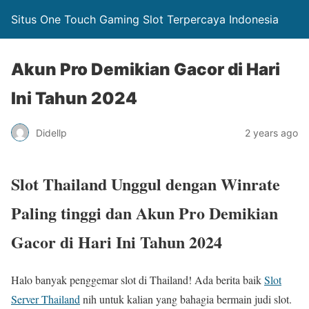
Situs One Touch Gaming Slot Terpercaya Indonesia
Akun Pro Demikian Gacor di Hari
Ini Tahun 2024
Didellp
2 years ago
Slot Thailand Unggul dengan Winrate
Paling tinggi dan Akun Pro Demikian
Gacor di Hari Ini Tahun 2024
Halo banyak penggemar slot di Thailand! Ada berita baik
Slot
Server Thailand
nih untuk kalian yang bahagia bermain judi slot.