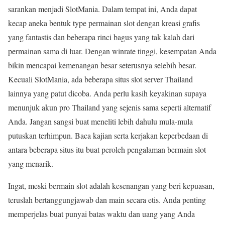
sarankan menjadi SlotMania. Dalam tempat ini, Anda dapat
kecap aneka bentuk type permainan slot dengan kreasi grafis
yang fantastis dan beberapa rinci bagus yang tak kalah dari
permainan sama di luar. Dengan winrate tinggi, kesempatan Anda
bikin mencapai kemenangan besar seterusnya selebih besar.
Kecuali SlotMania, ada beberapa situs slot server Thailand
lainnya yang patut dicoba. Anda perlu kasih keyakinan supaya
menunjuk akun pro Thailand yang sejenis sama seperti alternatif
Anda. Jangan sangsi buat meneliti lebih dahulu mula-mula
putuskan terhimpun. Baca kajian serta kerjakan keperbedaan di
antara beberapa situs itu buat peroleh pengalaman bermain slot
yang menarik.
Ingat, meski bermain slot adalah kesenangan yang beri kepuasan,
teruslah bertanggungjawab dan main secara etis. Anda penting
memperjelas buat punyai batas waktu dan uang yang Anda