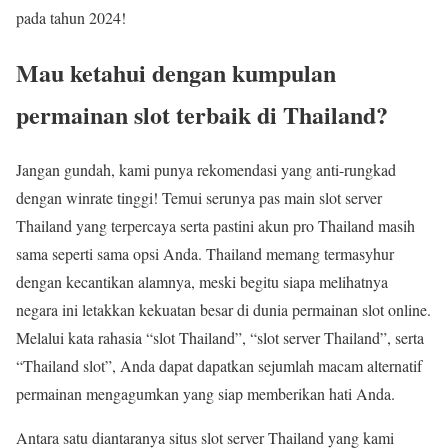
pada tahun 2024!
Mau ketahui dengan kumpulan
permainan slot terbaik di Thailand?
Jangan gundah, kami punya rekomendasi yang anti-rungkad
dengan winrate tinggi! Temui serunya pas main slot server
Thailand yang terpercaya serta pastini akun pro Thailand masih
sama seperti sama opsi Anda. Thailand memang termasyhur
dengan kecantikan alamnya, meski begitu siapa melihatnya
negara ini letakkan kekuatan besar di dunia permainan slot online.
Melalui kata rahasia “slot Thailand”, “slot server Thailand”, serta
“Thailand slot”, Anda dapat dapatkan sejumlah macam alternatif
permainan mengagumkan yang siap memberikan hati Anda.
Antara satu diantaranya situs slot server Thailand yang kami