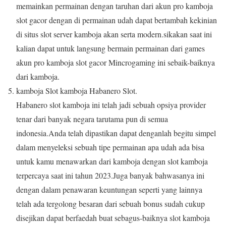
memainkan permainan dengan taruhan dari akun pro kamboja
slot gacor dengan di permainan udah dapat bertambah kekinian
di situs slot server kamboja akan serta modern.sikakan saat ini
kalian dapat untuk langsung bermain permainan dari games
akun pro kamboja slot gacor Mincrogaming ini sebaik-baiknya
dari kamboja.
kamboja Slot kamboja Habanero Slot.
Habanero slot kamboja ini telah jadi sebuah opsiya provider
tenar dari banyak negara tarutama pun di semua
indonesia.Anda telah dipastikan dapat denganlah begitu simpel
dalam menyeleksi sebuah tipe permainan apa udah ada bisa
untuk kamu menawarkan dari kamboja dengan slot kamboja
terpercaya saat ini tahun 2023.Juga banyak bahwasanya ini
dengan dalam penawaran keuntungan seperti yang lainnya
telah ada tergolong besaran dari sebuah bonus sudah cukup
disejikan dapat berfaedah buat sebagus-baiknya slot kamboja