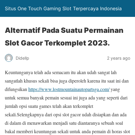
Situs One Touch Gaming Slot Terpercaya Indonesia
Alternatif Pada Suatu Permainan
Slot Gacor Terkomplet 2023.
Didellp
2 years ago
Keuntunganya telah ada semacam itu akan udah sangat lah
sangatlah khusus sekali bisa juga diperoleh karena itu saat ini dan
difungsikan
https://www.lostmountainautopartsga.com/
yang
untuk semua banyak pemain sesuai ini juga ada yang seperti dari
jumlah opsi suatu games telah akan terkomplet
sekali.Selengkapnya dari opsi slot gacor udah disiapkan dan ada
di dalam di menawarkan menjadi satu diantaranya sebuah soal
bakal memberi keuntungan sekali untuk anda pemain di horas slot