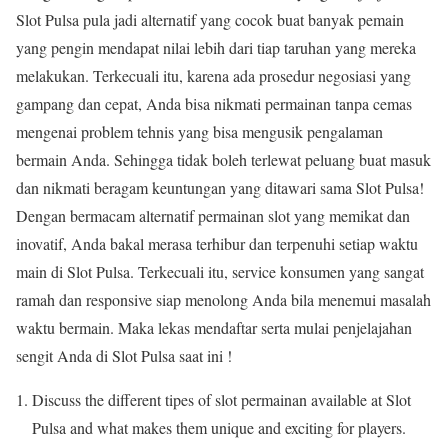
Slot Pulsa pula jadi alternatif yang cocok buat banyak pemain
yang pengin mendapat nilai lebih dari tiap taruhan yang mereka
melakukan. Terkecuali itu, karena ada prosedur negosiasi yang
gampang dan cepat, Anda bisa nikmati permainan tanpa cemas
mengenai problem tehnis yang bisa mengusik pengalaman
bermain Anda. Sehingga tidak boleh terlewat peluang buat masuk
dan nikmati beragam keuntungan yang ditawari sama Slot Pulsa!
Dengan bermacam alternatif permainan slot yang memikat dan
inovatif, Anda bakal merasa terhibur dan terpenuhi setiap waktu
main di Slot Pulsa. Terkecuali itu, service konsumen yang sangat
ramah dan responsive siap menolong Anda bila menemui masalah
waktu bermain. Maka lekas mendaftar serta mulai penjelajahan
sengit Anda di Slot Pulsa saat ini !
Discuss the different tipes of slot permainan available at Slot
Pulsa and what makes them unique and exciting for players.