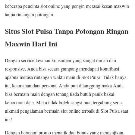
beberapa pencinta slot online yang pengin merasai kesan maxwin
tanpa rintangan potongan.
Situs Slot Pulsa Tanpa Potongan Ringan
Maxwin Hari Ini
Dengan service layanan konsumen yang sangat ramah dan
responsive, Anda bisa secara gampang mendapati kontribusi
apabila merasa rintangan waktu main di Slot Pulsa. Tidak hanya
itu, keamanan data personal Anda pun ditanggung maka Anda
bisa bermain-main dengan tenang tiada butuh panik bakal
kebocoran data. Maka tidak boleh sangsi buat tergabung serta
nikmati pengalaman bermain slot online terbaik di Slot Pulsa saat
ini !
Dengan beragam promo menarik dan bonus yang menjanjikan,