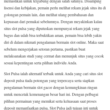
memastikan untuk tergabung dengan salah satunya. Disamping
lisensi dan kebijakan, pemain perlu melihat rekam jejak situs itu di
golongan pemain lain, dan melihat ulang pembahasan dan
kepuasan dari pemakai sebelumnya. Dengan meyakinkan kalau
situs slot pulsa yang diputuskan mempunyai rekam jejak yang
bagus dan udah bisa terbuktikan aman, pemain bisa lebih yakin
diri di dalam nikmati pengalaman bermain slot online. Maka saat
sebelum mengerjakan setoran pertama, pastikan buat
melaksanakan studi yang cermat dan menunjuk situs yang cocok
sesuai kepentingan serta pilihan individu Anda.
Slot Pulsa ialah alternatif terbaik untuk Anda yang cari situs slot
deposit pulsa tiada potongan yang terpercaya serta siapkan
pengalaman bermain slot gacor dengan kemungkinan ringan
untuk mencetak kemenangan besar hari ini. Dengan pelbagai
pilihan permainan yang memikat serta keluasaan saat proses
deposit memanfaatkan pulsa, Slot Pulsa jadi tujuan inti untuk