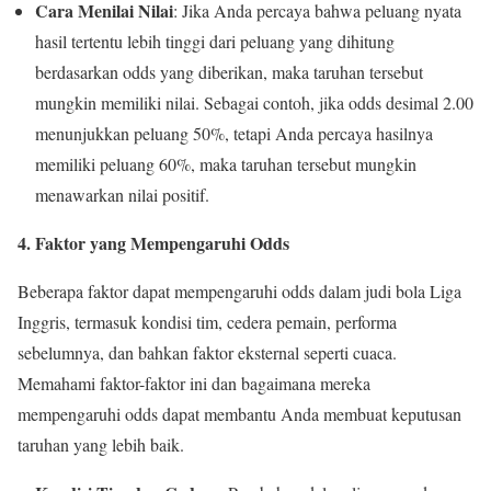
Cara Menilai Nilai
: Jika Anda percaya bahwa peluang nyata
hasil tertentu lebih tinggi dari peluang yang dihitung
berdasarkan odds yang diberikan, maka taruhan tersebut
mungkin memiliki nilai. Sebagai contoh, jika odds desimal 2.00
menunjukkan peluang 50%, tetapi Anda percaya hasilnya
memiliki peluang 60%, maka taruhan tersebut mungkin
menawarkan nilai positif.
4. Faktor yang Mempengaruhi Odds
Beberapa faktor dapat mempengaruhi odds dalam judi bola Liga
Inggris, termasuk kondisi tim, cedera pemain, performa
sebelumnya, dan bahkan faktor eksternal seperti cuaca.
Memahami faktor-faktor ini dan bagaimana mereka
mempengaruhi odds dapat membantu Anda membuat keputusan
taruhan yang lebih baik.