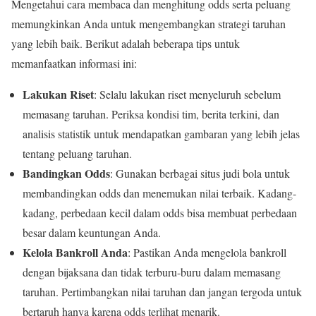
Mengetahui cara membaca dan menghitung odds serta peluang
memungkinkan Anda untuk mengembangkan strategi taruhan
yang lebih baik. Berikut adalah beberapa tips untuk
memanfaatkan informasi ini:
Lakukan Riset
: Selalu lakukan riset menyeluruh sebelum
memasang taruhan. Periksa kondisi tim, berita terkini, dan
analisis statistik untuk mendapatkan gambaran yang lebih jelas
tentang peluang taruhan.
Bandingkan Odds
: Gunakan berbagai situs judi bola untuk
membandingkan odds dan menemukan nilai terbaik. Kadang-
kadang, perbedaan kecil dalam odds bisa membuat perbedaan
besar dalam keuntungan Anda.
Kelola Bankroll Anda
: Pastikan Anda mengelola bankroll
dengan bijaksana dan tidak terburu-buru dalam memasang
taruhan. Pertimbangkan nilai taruhan dan jangan tergoda untuk
bertaruh hanya karena odds terlihat menarik.