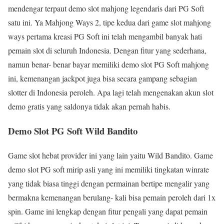
mendengar terpaut demo slot mahjong legendaris dari PG Soft
satu ini. Ya Mahjong Ways 2, tipe kedua dari game slot mahjong
ways pertama kreasi PG Soft ini telah mengambil banyak hati
pemain slot di seluruh Indonesia. Dengan fitur yang sederhana,
namun benar- benar bayar memiliki demo slot PG Soft mahjong
ini, kemenangan jackpot juga bisa secara gampang sebagian
slotter di Indonesia peroleh. Apa lagi telah mengenakan akun slot
demo gratis yang saldonya tidak akan pernah habis.
Demo Slot PG Soft Wild Bandito
Game slot hebat provider ini yang lain yaitu Wild Bandito. Game
demo slot PG soft mirip asli yang ini memiliki tingkatan winrate
yang tidak biasa tinggi dengan permainan bertipe mengalir yang
bermakna kemenangan berulang- kali bisa pemain peroleh dari 1x
spin. Game ini lengkap dengan fitur pengali yang dapat pemain