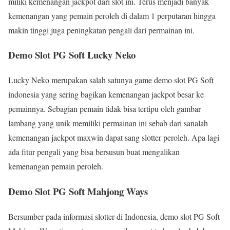
miliki kemenangan jackpot dari slot ini. Terus menjadi banyak
kemenangan yang pemain peroleh di dalam 1 perputaran hingga
makin tinggi juga peningkatan pengali dari permainan ini.
Demo Slot PG Soft Lucky Neko
Lucky Neko merupakan salah satunya game demo slot PG Soft
indonesia yang sering bagikan kemenangan jackpot besar ke
pemainnya. Sebagian pemain tidak bisa tertipu oleh gambar
lambang yang unik memiliki permainan ini sebab dari sanalah
kemenangan jackpot maxwin dapat sang slotter peroleh. Apa lagi
ada fitur pengali yang bisa bersusun buat mengalikan
kemenangan pemain peroleh.
Demo Slot PG Soft Mahjong Ways
Bersumber pada informasi slotter di Indonesia, demo slot PG Soft