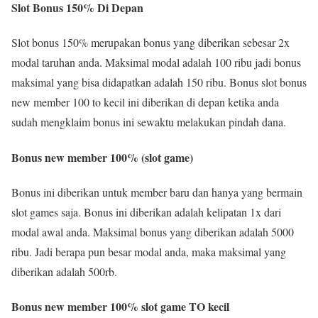
Slot Bonus 150% Di Depan
Slot bonus 150% merupakan bonus yang diberikan sebesar 2x
modal taruhan anda. Maksimal modal adalah 100 ribu jadi bonus
maksimal yang bisa didapatkan adalah 150 ribu. Bonus slot bonus
new member 100 to kecil ini diberikan di depan ketika anda
sudah mengklaim bonus ini sewaktu melakukan pindah dana.
Bonus new member 100% (slot game)
Bonus ini diberikan untuk member baru dan hanya yang bermain
slot games saja. Bonus ini diberikan adalah kelipatan 1x dari
modal awal anda. Maksimal bonus yang diberikan adalah 5000
ribu. Jadi berapa pun besar modal anda, maka maksimal yang
diberikan adalah 500rb.
Bonus new member 100% slot game TO kecil