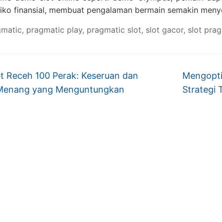
isiko finansial, membuat pengalaman bermain semakin men
gmatic
,
pragmatic play
,
pragmatic slot
,
slot gacor
,
slot pra
t Receh 100 Perak: Keseruan dan
Mengopti
Menang yang Menguntungkan
Strategi 