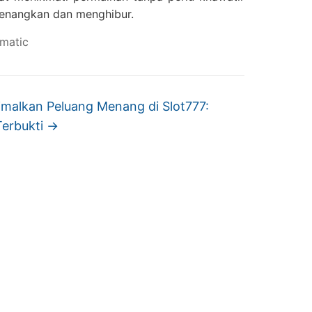
yenangkan dan menghibur.
gmatic
malkan Peluang Menang di Slot777:
Terbukti
→