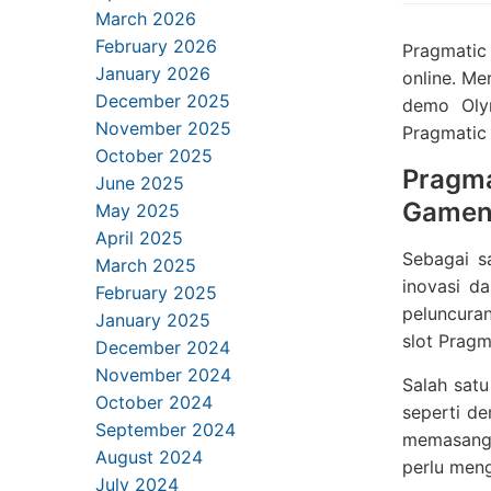
March 2026
February 2026
Pragmatic
January 2026
online. M
December 2025
demo Olym
November 2025
Pragmatic 
October 2025
Pragm
June 2025
Gamen
May 2025
April 2025
Sebagai s
March 2025
inovasi d
February 2025
peluncura
January 2025
slot Prag
December 2024
November 2024
Salah sat
October 2024
seperti d
September 2024
memasang 
August 2024
perlu menga
July 2024