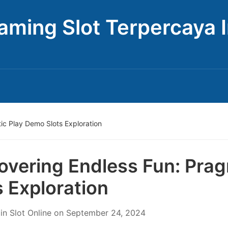
aming Slot Terpercaya 
ic Play Demo Slots Exploration
overing Endless Fun: Pra
s Exploration
in
Slot Online
on
September 24, 2024