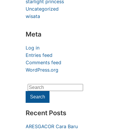
starlight princess
Uncategorized
wisata
Meta
Log in
Entries feed
Comments feed
WordPress.org
Search
for:
Search
Recent Posts
ARESGACOR Cara Baru