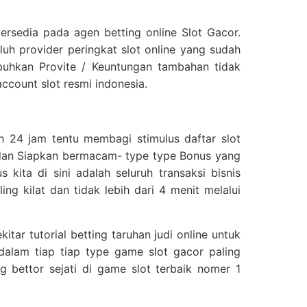
ersedia pada agen betting online Slot Gacor.
luh provider peringkat slot online yang sudah
mbuhkan Provite / Keuntungan tambahan tidak
count slot resmi indonesia.
h 24 jam tentu membagi stimulus daftar slot
ne dan Siapkan bermacam- type type Bonus yang
 kita di sini adalah seluruh transaksi bisnis
ing kilat dan tidak lebih dari 4 menit melalui
kitar tutorial betting taruhan judi online untuk
alam tiap tiap type game slot gacor paling
 bettor sejati di game slot terbaik nomer 1