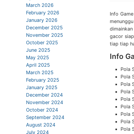
March 2026
February 2026
Info Game 
January 2026
menunggu 
December 2025
dimainkan
November 2025
gacor siap
October 2025
tiap tiap h
June 2025
Info G
May 2025
April 2025
Pola 
March 2025
Pola 
February 2025
Pola 
January 2025
Pola 
December 2024
Pola 
November 2024
Pola 
October 2024
Pola 
September 2024
Pola 
August 2024
Pola 
July 2024