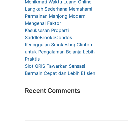
Menikmati Waktu Luang Online
Langkah Sederhana Memahami
Permainan Mahjong Modern
Mengenal Faktor
Kesuksesan Properti
SaddleBrookeCondos
Keunggulan SmokeshopClinton
untuk Pengalaman Belanja Lebih
Praktis
Slot QRIS Tawarkan Sensasi
Bermain Cepat dan Lebih Efisien
Recent Comments