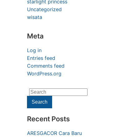
starlight princess
Uncategorized
wisata
Meta
Log in
Entries feed
Comments feed
WordPress.org
Search
for:
Search
Recent Posts
ARESGACOR Cara Baru