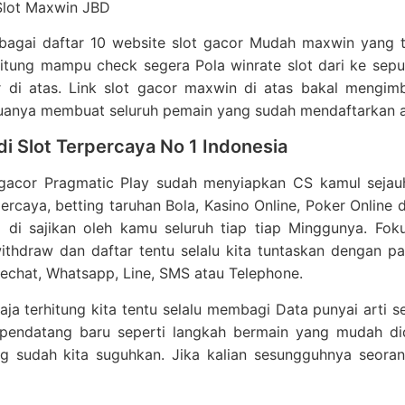
Slot Maxwin JBD
ebagai daftar 10 website slot gacor Mudah maxwin yang t
hitung mampu check segera Pola winrate slot dari ke sepu
ar di atas. Link slot gacor maxwin di atas bakal mengi
uanya membuat seluruh pemain yang sudah mendaftarkan ac
di Slot Terpercaya No 1 Indonesia
t gacor Pragmatic Play sudah menyiapkan CS kamul sejau
percaya, betting taruhan Bola, Kasino Online, Poker Onli
p di sajikan oleh kamu seluruh tiap tiap Minggunya. Fokus
ithdraw dan daftar tentu selalu kita tuntaskan dengan pal
vechat, Whatsapp, Line, SMS atau Telephone.
saja terhitung kita tentu selalu membagi Data punyai arti se
pendatang baru seperti langkah bermain yang mudah did
g sudah kita suguhkan. Jika kalian sesungguhnya seorang