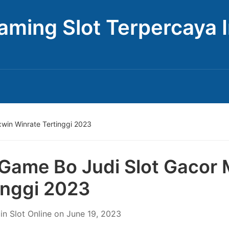
aming Slot Terpercaya 
win Winrate Tertinggi 2023
 Game Bo Judi Slot Gacor
inggi 2023
in
Slot Online
on
June 19, 2023