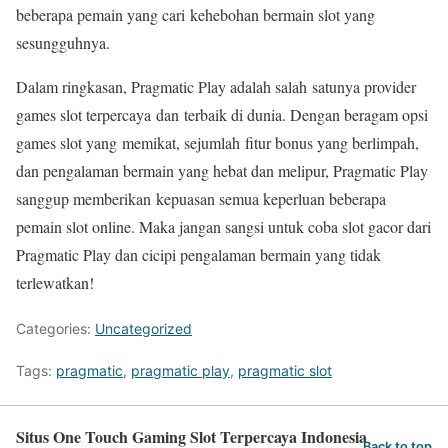
beberapa pemain yang cari kehebohan bermain slot yang
sesungguhnya.
Dalam ringkasan, Pragmatic Play adalah salah satunya provider
games slot terpercaya dan terbaik di dunia. Dengan beragam opsi
games slot yang memikat, sejumlah fitur bonus yang berlimpah,
dan pengalaman bermain yang hebat dan melipur, Pragmatic Play
sanggup memberikan kepuasan semua keperluan beberapa
pemain slot online. Maka jangan sangsi untuk coba slot gacor dari
Pragmatic Play dan cicipi pengalaman bermain yang tidak
terlewatkan!
Categories:
Uncategorized
Tags:
pragmatic
,
pragmatic play
,
pragmatic slot
Situs One Touch Gaming Slot Terpercaya Indonesia
Back to top