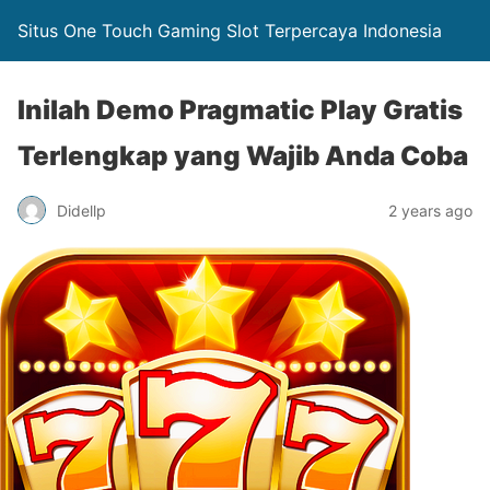
Situs One Touch Gaming Slot Terpercaya Indonesia
Inilah Demo Pragmatic Play Gratis
Terlengkap yang Wajib Anda Coba
Didellp
2 years ago