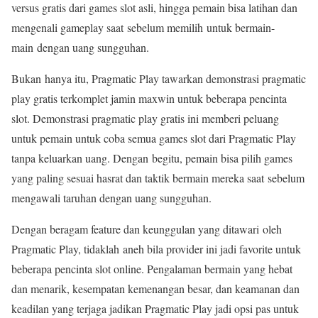
versus gratis dari games slot asli, hingga pemain bisa latihan dan
mengenali gameplay saat sebelum memilih untuk bermain-
main dengan uang sungguhan.
Bukan hanya itu, Pragmatic Play tawarkan demonstrasi pragmatic
play gratis terkomplet jamin maxwin untuk beberapa pencinta
slot. Demonstrasi pragmatic play gratis ini memberi peluang
untuk pemain untuk coba semua games slot dari Pragmatic Play
tanpa keluarkan uang. Dengan begitu, pemain bisa pilih games
yang paling sesuai hasrat dan taktik bermain mereka saat sebelum
mengawali taruhan dengan uang sungguhan.
Dengan beragam feature dan keunggulan yang ditawari oleh
Pragmatic Play, tidaklah aneh bila provider ini jadi favorite untuk
beberapa pencinta slot online. Pengalaman bermain yang hebat
dan menarik, kesempatan kemenangan besar, dan keamanan dan
keadilan yang terjaga jadikan Pragmatic Play jadi opsi pas untuk