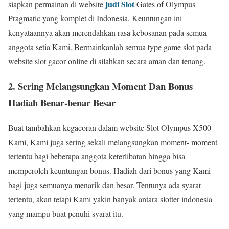
judi Slot
siapkan permainan di website
Gates of Olympus
Pragmatic yang komplet di Indonesia. Keuntungan ini
kenyataannya akan merendahkan rasa kebosanan pada semua
anggota setia Kami. Bermainkanlah semua type game slot pada
website slot gacor online di silahkan secara aman dan tenang.
2. Sering Melangsungkan Moment Dan Bonus
Hadiah Benar-benar Besar
Buat tambahkan kegacoran dalam website Slot Olympus X500
Kami, Kami juga sering sekali melangsungkan moment- moment
tertentu bagi beberapa anggota keterlibatan hingga bisa
memperoleh keuntungan bonus. Hadiah dari bonus yang Kami
bagi juga semuanya menarik dan besar. Tentunya ada syarat
tertentu, akan tetapi Kami yakin banyak antara slotter indonesia
yang mampu buat penuhi syarat itu.