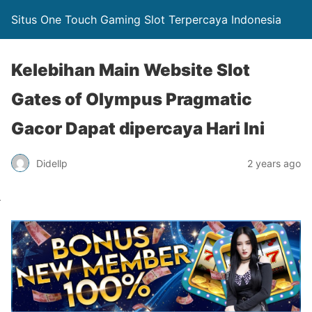
Situs One Touch Gaming Slot Terpercaya Indonesia
Kelebihan Main Website Slot
Gates of Olympus Pragmatic
Gacor Dapat dipercaya Hari Ini
Didellp
2 years ago