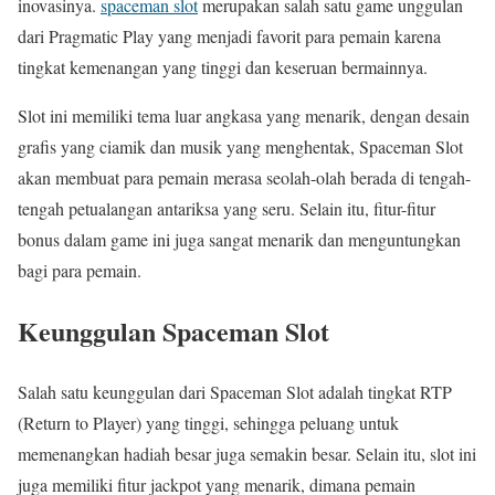
inovasinya.
spaceman slot
merupakan salah satu game unggulan
dari Pragmatic Play yang menjadi favorit para pemain karena
tingkat kemenangan yang tinggi dan keseruan bermainnya.
Slot ini memiliki tema luar angkasa yang menarik, dengan desain
grafis yang ciamik dan musik yang menghentak, Spaceman Slot
akan membuat para pemain merasa seolah-olah berada di tengah-
tengah petualangan antariksa yang seru. Selain itu, fitur-fitur
bonus dalam game ini juga sangat menarik dan menguntungkan
bagi para pemain.
Keunggulan Spaceman Slot
Salah satu keunggulan dari Spaceman Slot adalah tingkat RTP
(Return to Player) yang tinggi, sehingga peluang untuk
memenangkan hadiah besar juga semakin besar. Selain itu, slot ini
juga memiliki fitur jackpot yang menarik, dimana pemain