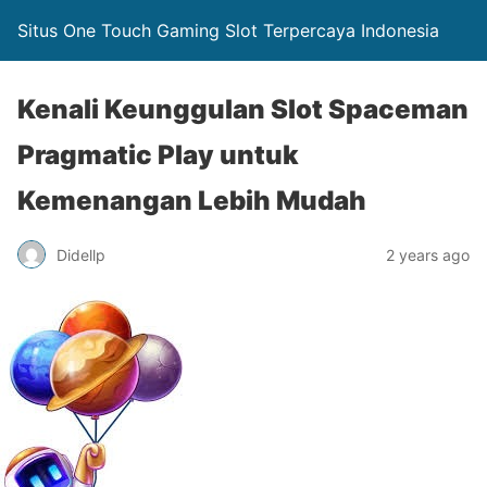
Situs One Touch Gaming Slot Terpercaya Indonesia
Kenali Keunggulan Slot Spaceman
Pragmatic Play untuk
Kemenangan Lebih Mudah
Didellp
2 years ago