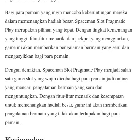
Bagi para pemain yang ingin mencoba keberuntungan mereka
dalam memenangkan hadiah besar, Spaceman Slot Pragmatic
Play merupakan pilihan yang tepat. Dengan tingkat kemenangan
yang tinggi, fitur-fitur menarik, dan jackpot yang menggiurkan,
game ini akan memberikan pengalaman bermain yang seru dan
mengasyikkan bagi para pemain.
Dengan demikian, Spaceman Slot Pragmatic Play menjadi salah
satu game slot yang wajib dicoba bagi para pemain judi online
yang mencari pengalaman bermain yang seru dan
menguntungkan. Dengan fitur-fitur menarik dan kesempatan
untuk memenangkan hadiah besar, game ini akan memberikan
pengalaman bermain yang tidak akan terlupakan bagi para
pemain.
Kesimpulan