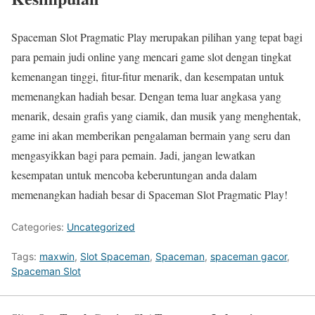
Spaceman Slot Pragmatic Play merupakan pilihan yang tepat bagi
para pemain judi online yang mencari game slot dengan tingkat
kemenangan tinggi, fitur-fitur menarik, dan kesempatan untuk
memenangkan hadiah besar. Dengan tema luar angkasa yang
menarik, desain grafis yang ciamik, dan musik yang menghentak,
game ini akan memberikan pengalaman bermain yang seru dan
mengasyikkan bagi para pemain. Jadi, jangan lewatkan
kesempatan untuk mencoba keberuntungan anda dalam
memenangkan hadiah besar di Spaceman Slot Pragmatic Play!
Categories:
Uncategorized
Tags:
maxwin
,
Slot Spaceman
,
Spaceman
,
spaceman gacor
,
Spaceman Slot